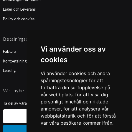
Lager och Leverans
Policy och cookies
Betalningssätt
Vi använder oss av
Faktura
cookies
Kortbetalning
Leasing
Vi använder cookies och andra
spårningsteknologier för att
förbättra din surfupplevelse på
Vårt nyhetsbrev
vår webbplats, för att visa dig
personligt innehåll och riktade
Ta del av våra nyheter och kampanjer. Fyll i din mailadress nedan!
annonser, för att analysera vår
webbplatstrafik och för att förstå
var våra besökare kommer ifrån.
Prenumerera