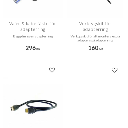
Vajer & kabelfäste för
Verktygskit för
adapterring
adapterring
Bygg din egen adapterring
Verktygskit för att montera extra
adapters på adapterring
296
160
KR
KR
Lägg till i favoriter
Lägg til