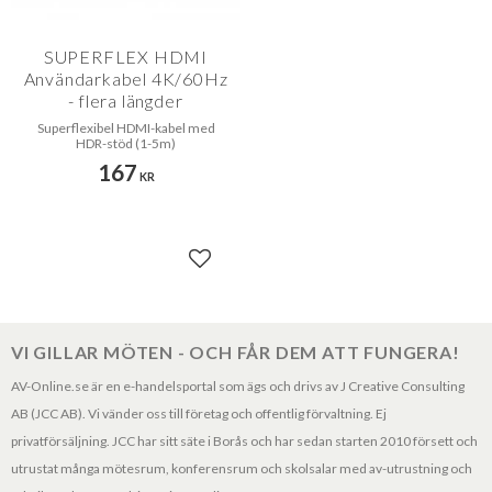
SUPERFLEX HDMI
Användarkabel 4K/60Hz
- flera längder
Superflexibel HDMI-kabel med
HDR-stöd (1-5m)
167
KR
Lägg till i favoriter
VI GILLAR MÖTEN - OCH FÅR DEM ATT FUNGERA!
AV-Online.se är en e-handelsportal som ägs och drivs av J Creative Consulting
AB (JCC AB). Vi vänder oss till företag och offentlig förvaltning. Ej
privatförsäljning. JCC har sitt säte i Borås och har sedan starten 2010 försett och
utrustat många mötesrum, konferensrum och skolsalar med av-utrustning och