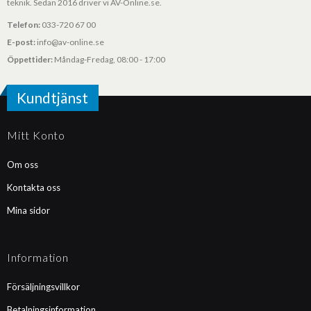
teknik. Sedan 2016 driver vi AV-Online.se.
Telefon:
033-720 67 00
E-post:
info@av-online.se
Öppettider:
Måndag-Fredag, 08:00 - 17:00
Kundtjänst
Mitt Konto
Om oss
Kontakta oss
Mina sidor
Information
Försäljningsvillkor
Betalningsinformation