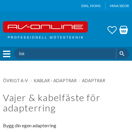
Update cookies preferences
EXKL. MOMS
MINA SIDOR
Meny
FAVOR
KUND
ÖVRIGT A-V
KABLAR - ADAPTRAR
ADAPTRAR
Vajer & kabelfäste för
adapterring
Bygg din egen adapterring