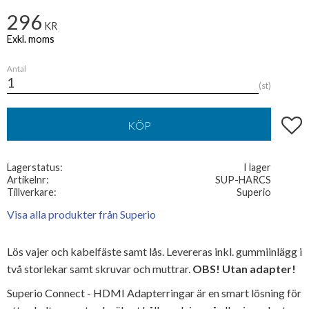
296
KR
Antal
st
Lägg t
KÖP
Lagerstatus
I lager
Artikelnr
SUP-HARCS
Tillverkare
Superio
Visa alla produkter från Superio
Lös vajer och kabelfäste samt lås. Levereras inkl. gummiinlägg i
två storlekar samt skruvar och muttrar.
OBS! Utan adapter!
Superio Connect - HDMI Adapterringar är en smart lösning för