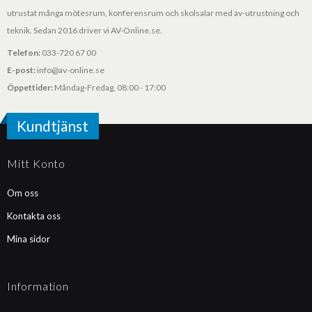
utrustat många mötesrum, konferensrum och skolsalar med av-utrustning och
teknik. Sedan 2016 driver vi AV-Online.se.
Telefon:
033-720 67 00
E-post:
info@av-online.se
Öppettider:
Måndag-Fredag, 08:00 - 17:00
Kundtjänst
Mitt Konto
Om oss
Kontakta oss
Mina sidor
Information