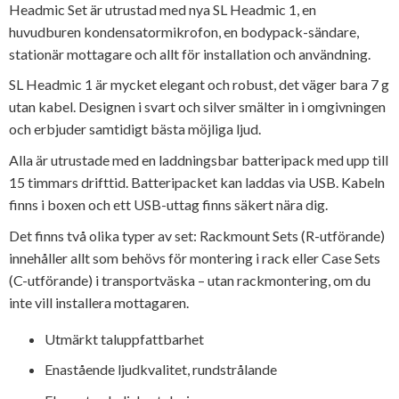
Headmic Set är utrustad med nya SL Headmic 1, en
huvudburen kondensatormikrofon, en bodypack-sändare,
stationär mottagare och allt för installation och användning.
SL Headmic 1 är mycket elegant och robust, det väger bara 7 g
utan kabel. Designen i svart och silver smälter in i omgivningen
och erbjuder samtidigt bästa möjliga ljud.
Alla är utrustade med en laddningsbar batteripack med upp till
15 timmars drifttid. Batteripacket kan laddas via USB. Kabeln
finns i boxen och ett USB-uttag finns säkert nära dig.
Det finns två olika typer av set: Rackmount Sets (R-utförande)
innehåller allt som behövs för montering i rack eller Case Sets
(C-utförande) i transportväska – utan rackmontering, om du
inte vill installera mottagaren.
Utmärkt taluppfattbarhet
Enastående ljudkvalitet, rundstrålande