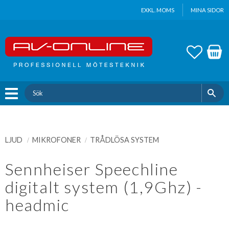
Update cookies preferences
EXKL. MOMS
MINA SIDOR
Meny
FAVOR
KUND
LJUD
MIKROFONER
TRÅDLÖSA SYSTEM
Sennheiser Speechline
digitalt system (1,9Ghz) -
headmic