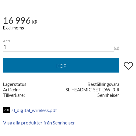
16 996
KR
Antal
st
Lägg t
KÖP
Lagerstatus
Beställningsvara
Artikelnr
SL-HEADMIC-SET-DW-3-R
Tillverkare
Sennheiser
sl_digital_wireless.pdf
Visa alla produkter från Sennheiser