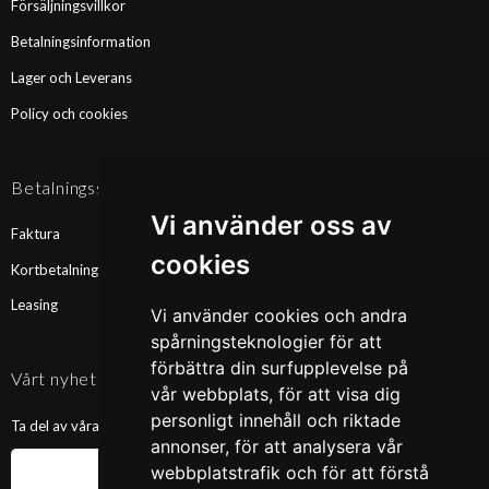
Försäljningsvillkor
Betalningsinformation
Lager och Leverans
Policy och cookies
Betalningssätt
Vi använder oss av
Faktura
cookies
Kortbetalning
Leasing
Vi använder cookies och andra
spårningsteknologier för att
förbättra din surfupplevelse på
Vårt nyhetsbrev
vår webbplats, för att visa dig
personligt innehåll och riktade
Ta del av våra nyheter och kampanjer. Fyll i din mailadress nedan!
annonser, för att analysera vår
webbplatstrafik och för att förstå