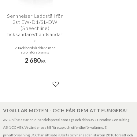
Sennheiser Laddställ för
2st EW-D1/SL-DW
(Speechline)
ficksändare/handsändar
e
2-fack bordsladdare med
strömförsörjning
2 680
KR
Lägg till i favoriter
VI GILLAR MÖTEN - OCH FÅR DEM ATT FUNGERA!
AV-Online.se är en e-handelsportal som ägs och drivs av J Creative Consulting
AB (JCC AB). Vi vänder oss till företag och offentlig förvaltning. Ej
privatförsäljning. JCC har sitt säte i Borås och har sedan starten 2010 försett och