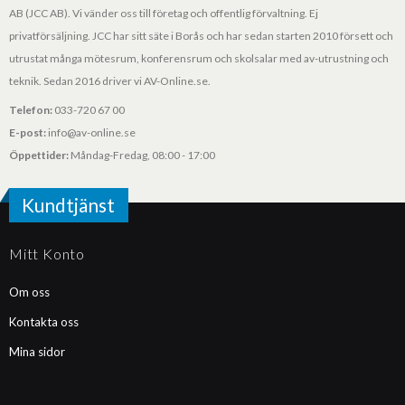
AB (JCC AB). Vi vänder oss till företag och offentlig förvaltning. Ej
privatförsäljning. JCC har sitt säte i Borås och har sedan starten 2010 försett och
utrustat många mötesrum, konferensrum och skolsalar med av-utrustning och
teknik. Sedan 2016 driver vi AV-Online.se.
Telefon:
033-720 67 00
E-post:
info@av-online.se
Öppettider:
Måndag-Fredag, 08:00 - 17:00
Kundtjänst
Mitt Konto
Om oss
Kontakta oss
Mina sidor