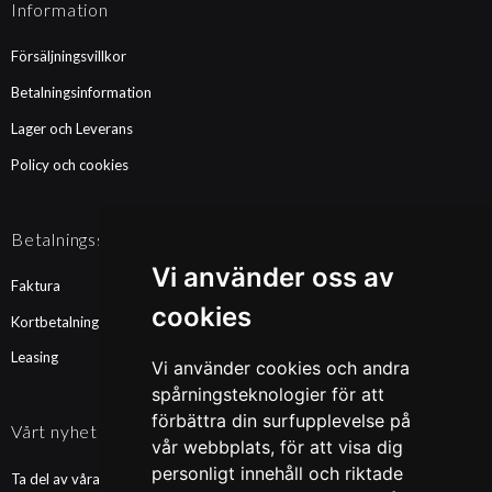
Information
Försäljningsvillkor
Betalningsinformation
Lager och Leverans
Policy och cookies
Betalningssätt
Vi använder oss av
Faktura
cookies
Kortbetalning
Leasing
Vi använder cookies och andra
spårningsteknologier för att
förbättra din surfupplevelse på
Vårt nyhetsbrev
vår webbplats, för att visa dig
personligt innehåll och riktade
Ta del av våra nyheter och kampanjer. Fyll i din mailadress nedan!