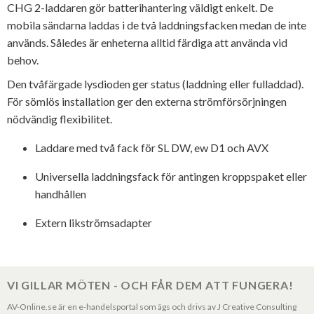
CHG 2-laddaren gör batterihantering väldigt enkelt. De
mobila sändarna laddas i de två laddningsfacken medan de inte
används. Således är enheterna alltid färdiga att använda vid
behov.
Den tvåfärgade lysdioden ger status (laddning eller fulladdad).
För sömlös installation ger den externa strömförsörjningen
nödvändig flexibilitet.
Laddare med två fack för SL DW, ew D1 och AVX
Universella laddningsfack för antingen kroppspaket eller
handhållen
Extern likströmsadapter
VI GILLAR MÖTEN - OCH FÅR DEM ATT FUNGERA!
AV-Online.se är en e-handelsportal som ägs och drivs av J Creative Consulting