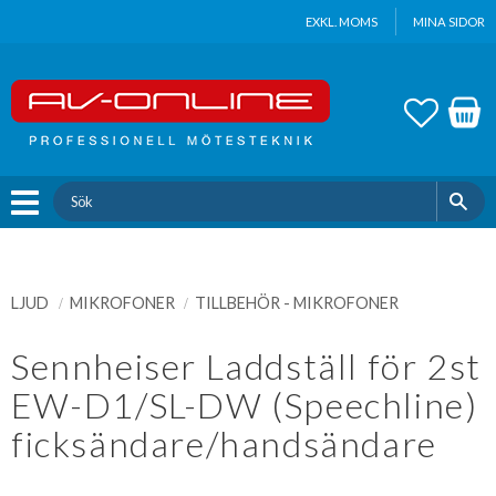
Update cookies preferences
EXKL. MOMS
MINA SIDOR
Meny
FAVOR
KUND
LJUD
MIKROFONER
TILLBEHÖR - MIKROFONER
Sennheiser Laddställ för 2st
EW-D1/SL-DW (Speechline)
ficksändare/handsändare