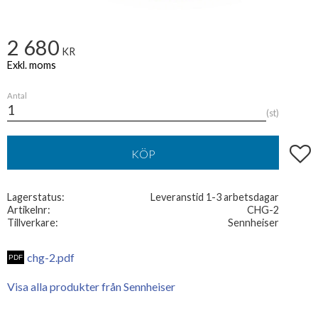
2 680
KR
Antal
st
Lägg t
KÖP
Lagerstatus
Leveranstid 1-3 arbetsdagar
Artikelnr
CHG-2
Tillverkare
Sennheiser
chg-2.pdf
Visa alla produkter från Sennheiser