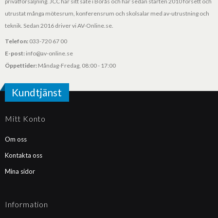
privatförsäljning. JCC har sitt säte i Borås och har sedan starten 2010 försett och
utrustat många mötesrum, konferensrum och skolsalar med av-utrustning och
teknik. Sedan 2016 driver vi AV-Online.se.
Telefon:
033-720 67 00
E-post:
info@av-online.se
Öppettider:
Måndag-Fredag, 08:00 - 17:00
Kundtjänst
Mitt Konto
Om oss
Kontakta oss
Mina sidor
Information