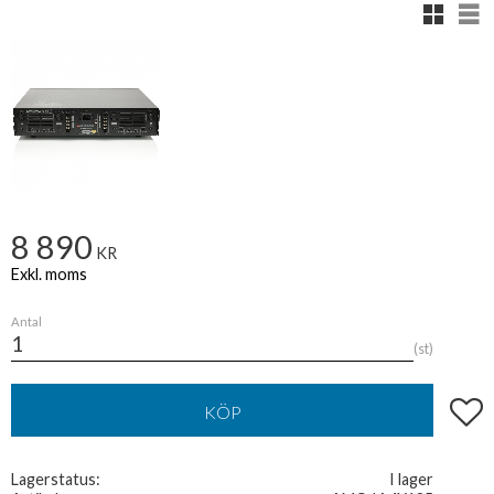
Rutnäts
Lis
8 890
KR
Antal
st
Lägg t
KÖP
Lagerstatus
I lager