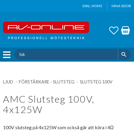
Update cookies preferences
EXKL. MOMS
MINA SIDOR
Meny
FAVOR
KUND
LJUD
FÖRSTÄRKARE - SLUTSTEG
SLUTSTEG 100V
AMC Slutsteg 100V,
4x125W
100V slutsteg på 4x125W som också går att köra i 4Ω