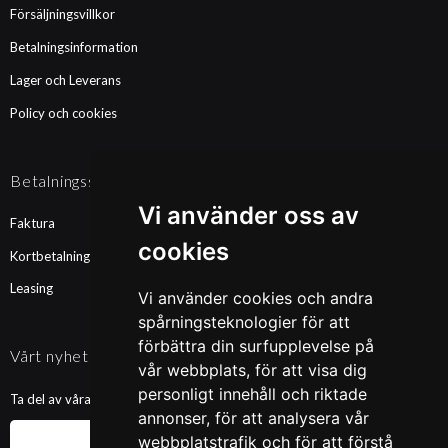
Försäljningsvillkor
Betalningsinformation
Lager och Leverans
Policy och cookies
Betalningssätt
Vi använder oss av
Faktura
cookies
Kortbetalning
Leasing
Vi använder cookies och andra
spårningsteknologier för att
förbättra din surfupplevelse på
Vårt nyhetsbrev
vår webbplats, för att visa dig
personligt innehåll och riktade
Ta del av våra nyheter och kampanjer. Fyll i din mailadress nedan!
annonser, för att analysera vår
webbplatstrafik och för att förstå