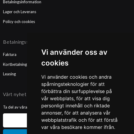
Betalningsinformation
Lager och Leverans
Policy och cookies
Betalningssätt
Vi använder oss av
Faktura
cookies
Kortbetalning
Leasing
Vi använder cookies och andra
spårningsteknologier för att
förbättra din surfupplevelse på
Vårt nyhetsbrev
vår webbplats, för att visa dig
personligt innehåll och riktade
Ta del av våra nyheter och kampanjer. Fyll i din mailadress nedan!
annonser, för att analysera vår
webbplatstrafik och för att förstå
var våra besökare kommer ifrån.