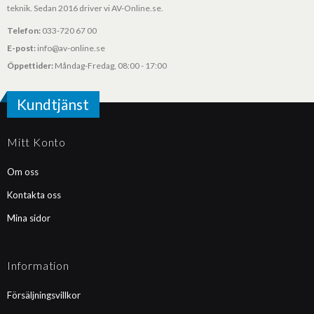
teknik. Sedan 2016 driver vi AV-Online.se.
Telefon:
033-720 67 00
E-post:
info@av-online.se
Öppettider:
Måndag-Fredag, 08:00 - 17:00
Kundtjänst
Mitt Konto
Om oss
Kontakta oss
Mina sidor
Information
Försäljningsvillkor