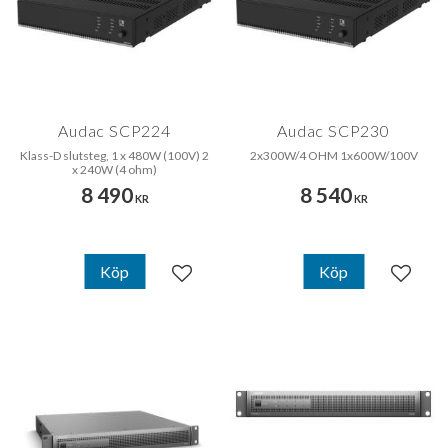
Audac SCP224
Audac SCP230
Klass-D slutsteg, 1 x 480W (100V) 2
2x300W/4 OHM 1x600W/100V
x 240W (4 ohm)
8 490
8 540
KR
KR
Köp
Köp
Lägg till i favoriter
Lägg til