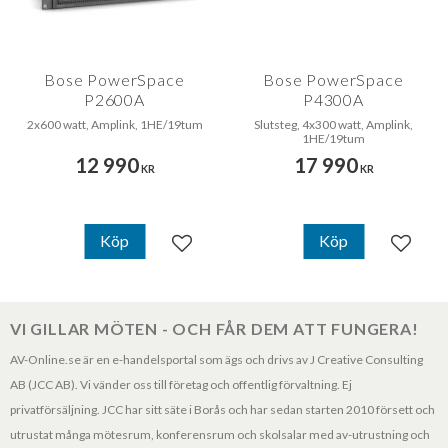
Bose PowerSpace
Bose PowerSpace
P2600A
P4300A
2x600 watt, Amplink, 1HE/19tum
Slutsteg, 4x300 watt, Amplink,
1HE/19tum
12 990
17 990
KR
KR
Köp
Köp
Lägg till i favoriter
Lägg til
VI GILLAR MÖTEN - OCH FÅR DEM ATT FUNGERA!
AV-Online.se är en e-handelsportal som ägs och drivs av J Creative Consulting
AB (JCC AB). Vi vänder oss till företag och offentlig förvaltning. Ej
privatförsäljning. JCC har sitt säte i Borås och har sedan starten 2010 försett och
utrustat många mötesrum, konferensrum och skolsalar med av-utrustning och