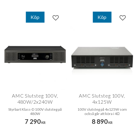
Köp
Köp
Lägg till i favoriter
Lägg til
AMC Slutsteg 100V,
AMC Slutsteg 100V,
480W/2x240W
4x125W
Styrbart Klass-D 100V slutsteg på
100V slutsteg på 4x125W som
480W
också går att köra i 4Ω
7 290
8 890
KR
KR