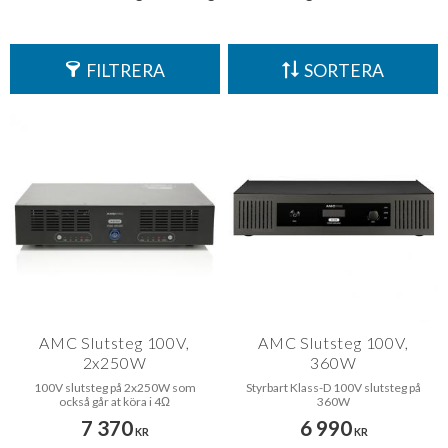
FILTRERA
SORTERA
AMC Slutsteg 100V,
AMC Slutsteg 100V,
2x250W
360W
100V slutsteg på 2x250W som
Styrbart Klass-D 100V slutsteg på
också går at köra i 4Ω
360W
7 370
6 990
KR
KR