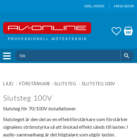
Update cookies preferences
EXKL. MOMS
MINA SIDOR
Meny
FAVOR
KUND
LJUD
FÖRSTÄRKARE - SLUTSTEG
SLUTSTEG 100V
Slutsteg 100V
Slutsteg för 70/100V installationer.
Slutsteget är den del av en effektförstärkare som förstärker
signalens strömstyrka så att önskad effekt sänds till lasten. I
audio-sammanhang är det högtalare som utgör lasten.