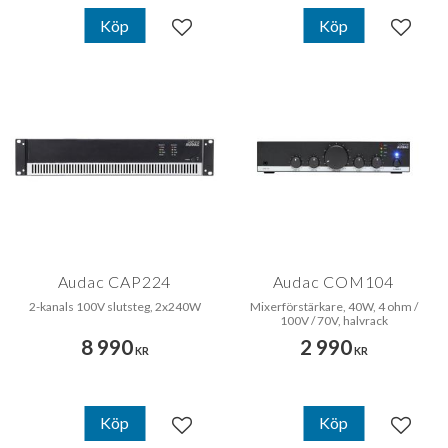
Köp
Köp
Lägg till i favoriter
Lägg til
Audac CAP224
Audac COM104
2-kanals 100V slutsteg, 2x240W
Mixerförstärkare, 40W, 4 ohm /
100V / 70V, halvrack
8 990
2 990
KR
KR
Köp
Köp
Lägg till i favoriter
Lägg til