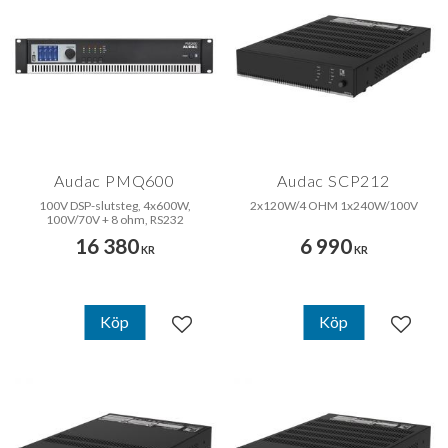
Audac PMQ600
Audac SCP212
100V DSP-slutsteg, 4x600W,
2x120W/4 OHM 1x240W/100V
100V/70V + 8 ohm, RS232
16 380
6 990
KR
KR
Köp
Köp
Lägg till i favoriter
Lägg til