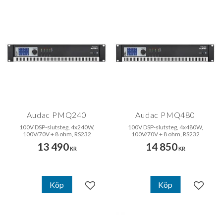
Audac PMQ240
Audac PMQ480
100V DSP-slutsteg, 4x240W,
100V DSP-slutsteg, 4x480W,
100V/70V + 8 ohm, RS232
100V/70V + 8 ohm, RS232
13 490
14 850
KR
KR
Köp
Köp
Lägg till i favoriter
Lägg til