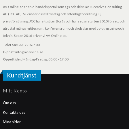
AV-Online.se är en e-handelsportal som ägs och drivs av J Creative Consulting
AB (JCC AB). Vi vänder oss till företag och offentlig förvaltning. Ej
privatförsäljning. JCC har sitt säte i Borås och har sedan starten 2010 försett och
utrustat många mötesrum, konferensrum och skolsalar med av-utrustning och
teknik. Sedan 2016 driver vi AV-Online.se.
Telefon:
033-720 67 00
E-post:
info@av-online.se
Öppettider:
Måndag-Fredag, 08:00 - 17:00
Kundtjänst
Mitt Konto
Om oss
Kontakta oss
Mina sidor