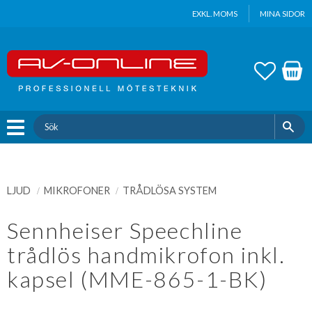
Update cookies preferences
EXKL. MOMS
MINA SIDOR
Meny
FAVOR
KUND
LJUD
MIKROFONER
TRÅDLÖSA SYSTEM
Sennheiser Speechline
trådlös handmikrofon inkl.
kapsel (MME-865-1-BK)