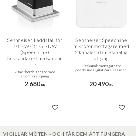
Sennheiser Laddställ för
Sennheiser Speechline
2st EW-D1/SL-DW
mikrofonmottagare med
(Speechline)
2 kanaler, dante/analog
ficksändare/handsändar
utgång
e
Flerkanalsmottagare för
SpeechLine Digital Wireless med 2
2-fack bordsladdare med
SL DW RF-anslutningar
strömförsörjning
2 680
20 490
KR
KR
Lägg till i favoriter
Lägg til
VI GILLAR MÖTEN - OCH FÅR DEM ATT FUNGERA!