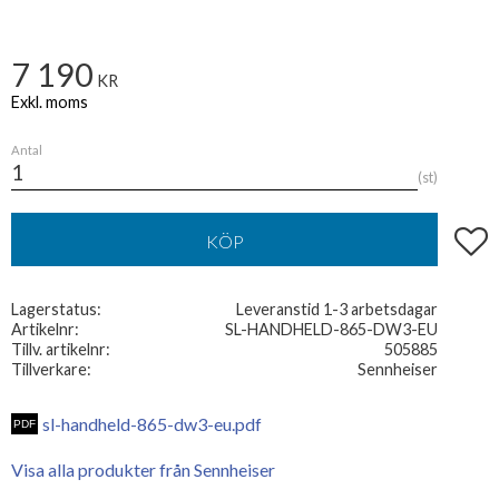
7 190
KR
Antal
st
Lägg t
KÖP
Lagerstatus
Leveranstid 1-3 arbetsdagar
Artikelnr
SL-HANDHELD-865-DW3-EU
Tillv. artikelnr
505885
Tillverkare
Sennheiser
sl-handheld-865-dw3-eu.pdf
Visa alla produkter från Sennheiser