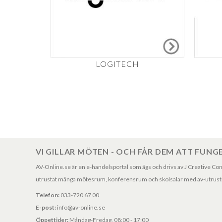
LOGITECH
VI GILLAR MÖTEN - OCH FÅR DEM ATT FUNG
AV-Online.se är en e-handelsportal som ägs och drivs av J Creative Consul
utrustat många mötesrum, konferensrum och skolsalar med av-utrustni
Telefon:
033-720 67 00
E-post:
info@av-online.se
Öppettider:
Måndag-Fredag, 08:00 - 17:00