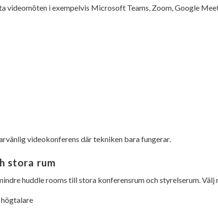
arta videomöten i exempelvis
Microsoft Teams
,
Zoom
,
Google Mee
arvänlig videokonferens där tekniken bara fungerar.
h stora rum
mindre huddle rooms till stora konferensrum och styrelserum. Välj 
 högtalare