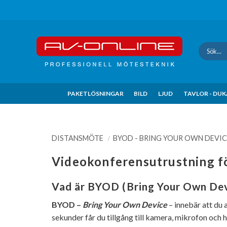
Update cookies preferences
PAKETLÖSNINGAR
BILD
LJUD
TAVLOR - DU
DISTANSMÖTE
BYOD - BRING YOUR OWN DEVIC
Videokonferensutrustning f
Vad är BYOD (Bring Your Own Dev
BYOD –
Bring Your Own Device
– innebär att du
sekunder får du tillgång till kamera, mikrofon och h