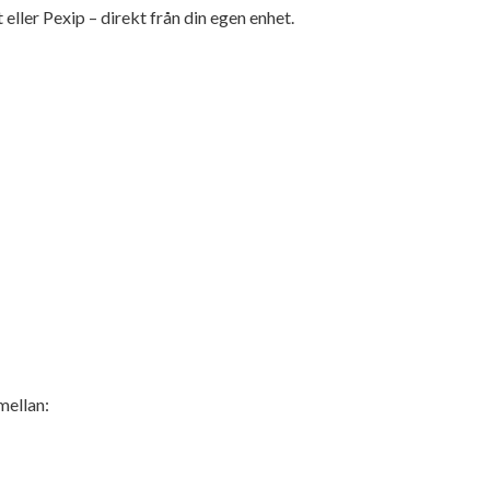
t
eller
Pexip
– direkt från din egen enhet.
mellan: