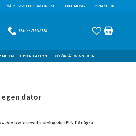
VÄLKOMMEN TILL AV-ONLINE
EXKL. MOMS
MINA SIDOR
FAVORITER
KUNDVAGN
033-720 67 00
MÄRKEN
INSTALLATION
UTFÖRSÄLJNING - REA
 egen dator
s videokonferensutrustning via USB. På några