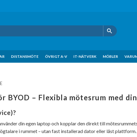
KAR
DISTANSMÖTE
ÖVRIGT A-V
IT-NÄTVERK
MÖBLER
VARU
E
ör BYOD – Flexibla mötesrum med din
ice)?
 använder din egen laptop och kopplar den direkt till mötesrummet
ögtalare i rummet – utan fast installerad dator eller låst plattform.