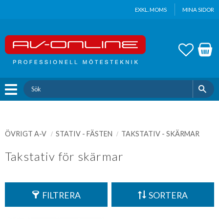
Update cookies preferences
EXKL. MOMS
MINA SIDOR
Meny
FAVOR
KUND
ÖVRIGT A-V
STATIV - FÄSTEN
TAKSTATIV - SKÄRMAR
Takstativ för skärmar
FILTRERA
SORTERA