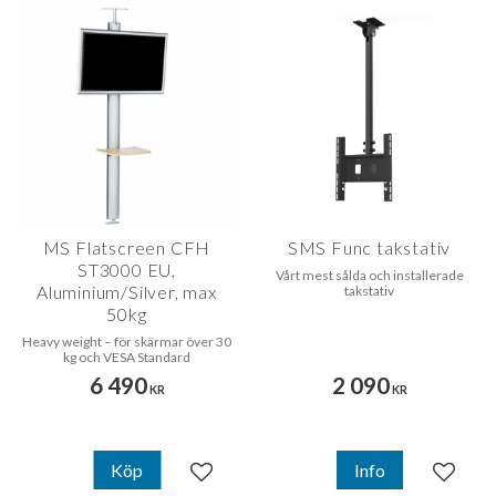
MS Flatscreen CFH
SMS Func takstativ
ST3000 EU,
Vårt mest sålda och installerade
Aluminium/Silver, max
takstativ
50kg
Heavy weight – för skärmar över 30
kg och VESA Standard
6 490
2 090
KR
KR
Köp
Info
Lägg till i favoriter
Lägg til