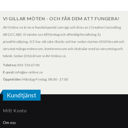
VI GILLAR MÖTEN - OCH FÅR DEM ATT FUNGERA!
AV-Online.se är en e-handelsportal som ägs och drivs av J Creative Consulting
AB (JCC AB). Vi vänder oss till företag och offentlig förvaltning. Ej
privatförsäljning. JCC har sitt säte i Borås och har sedan starten 2010 försett och
utrustat många mötesrum, konferensrum och skolsalar med av-utrustning och
teknik. Sedan 2016 driver vi AV-Online.se.
Telefon:
033-720 67 00
E-post:
info@av-online.se
Öppettider:
Måndag-Fredag, 08:00 - 17:00
Kundtjänst
Mitt Konto
Om oss