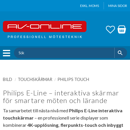
Update cookies preferences
EXKL. MOMS
MINA SIDOR
Meny
FAVOR
KUND
BILD
TOUCHSKÄRMAR
PHILIPS TOUCH
Philips E-Line – interaktiva skärmar
för smartare möten och lärande
Ta samarbetet till nästa nivå med
Philips E-Line interaktiva
touchskärmar
– en professionell serie displayer som
kombinerar
4K-upplösning, flerpunkts-touch och inbyggt