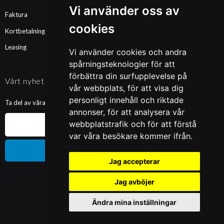
Vi använder oss av
Faktura
cookies
Kortbetalning
Leasing
Vi använder cookies och andra
spårningsteknologier för att
förbättra din surfupplevelse på
Vårt nyhetsbrev
vår webbplats, för att visa dig
personligt innehåll och riktade
Ta del av våra nyheter och kampanjer. Fyll i din mailadress nedan!
annonser, för att analysera vår
webbplatstrafik och för att förstå
var våra besökare kommer ifrån.
Prenumerera
Jag accepterar
Jag avböjer
Ändra mina inställningar