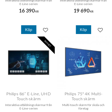
Interaktiva utbildningsskärmar från
Interaktiva utbildningsskärmar från
E-Line-serien
E-Line-serien
16 390
19 690
KR
KR
Köp
Köp
Lägg till i favoriter
Lägg til
NYHET
Philips 86” E-Line, UHD
Philips 75" 4K Multi-
Touch-skärm
Touch skärm
Interaktiva utbildningsskärmar från
Multi-touch skärm för skola och
E-Line-serien
företag