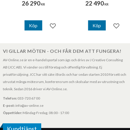
26 290
22 490
KR
KR
Köp
Köp
Lägg till i favoriter
Lägg til
VI GILLAR MÖTEN - OCH FÅR DEM ATT FUNGERA!
AV-Online.se är en e-handelsportal som ägs och drivs av J Creative Consulting
AB (JCC AB). Vi vänder oss till företag och offentlig förvaltning. Ej
privatförsäljning. JCC har sitt säte i Borås och har sedan starten 2010 försett och
utrustat många mötesrum, konferensrum och skolsalar med av-utrustning och
teknik. Sedan 2016 driver vi AV-Online.se.
Telefon:
033-720 67 00
E-post:
info@av-online.se
Öppettider:
Måndag-Fredag, 08:00 - 17:00
Kundtjänst