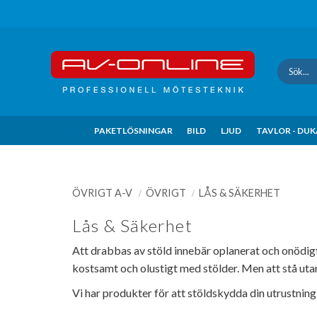
Update cookies preferences
PAKETLÖSNINGAR
BILD
LJUD
TAVLOR - DU
ÖVRIGT A-V
ÖVRIGT
LÅS & SÄKERHET
Lås & Säkerhet
Att drabbas av stöld innebär oplanerat och onödigt 
kostsamt och olustigt med stölder. Men att stå uta
Vi har produkter för att stöldskydda din utrustning