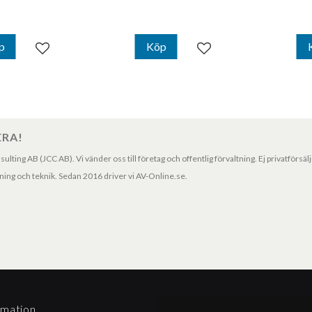
p
Köp
Lägg till i favoriter
Lägg till i favoriter
ERA!
ting AB (JCC AB). Vi vänder oss till företag och offentlig förvaltning. Ej privatförsäl
ng och teknik. Sedan 2016 driver vi AV-Online.se.
rmation
Betalningssätt