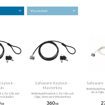
Visa endast
Finns i lager
0
Keylock -
Safeware Keylock -
Safeware 
lås
Masterkey
Stöldskydd Key
lås & Ögla
k 1.7m 1 lås och
Stöldskydd Keylock 1.7m 1 lås och
e (Likalås)
Ögla, 5mm wire (MasterKey)
0
360
2
KR
KR