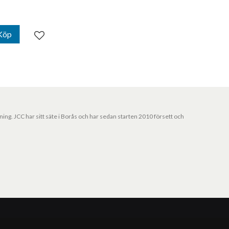
Köp
Lägg till i favoriter
jning. JCC har sitt säte i Borås och har sedan starten 2010 försett och
Vårt nyhetsbrev