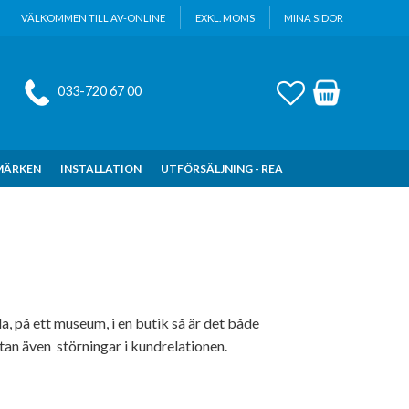
VÄLKOMMEN TILL AV-ONLINE
EXKL. MOMS
MINA SIDOR
FAVORITER
KUNDVAGN
033-720 67 00
MÄRKEN
INSTALLATION
UTFÖRSÄLJNING - REA
a, på ett museum, i en butik så är det både
tan även störningar i kundrelationen.