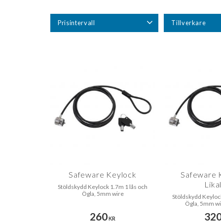
Prisintervall
Tillverkare
260
360
Safeware
4
Safeware Keylock
Safeware 
Lika
Stöldskydd Keylock 1.7m 1 lås och
Ögla, 5mm wire
Stöldskydd Keyloc
Ögla, 5mm wir
260
32
KR