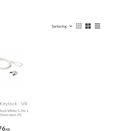
Välj sortering
Välj visningsv
Keylock - Vit
lock White 1.7m 1
, 5mm wire, PC
76
KR