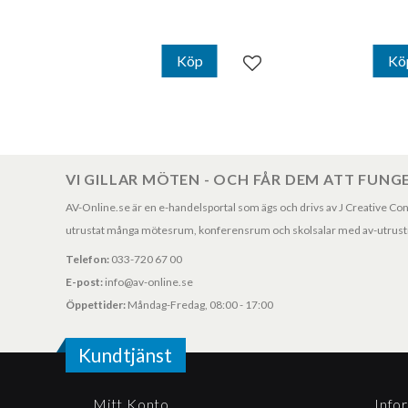
Köp
Kö
Lägg till i favoriter
VI GILLAR MÖTEN - OCH FÅR DEM ATT FUNG
AV-Online.se är en e-handelsportal som ägs och drivs av J Creative Consul
utrustat många mötesrum, konferensrum och skolsalar med av-utrustni
Telefon:
033-720 67 00
E-post:
info@av-online.se
Öppettider:
Måndag-Fredag, 08:00 - 17:00
Kundtjänst
Mitt Konto
Info