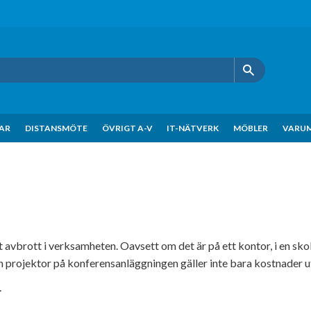
KAR
DISTANSMÖTE
ÖVRIGT A-V
IT-NÄTVERK
MÖBLER
VARU
avbrott i verksamheten. Oavsett om det är på ett kontor, i en skol
n projektor på konferensanläggningen gäller inte bara kostnader u
.