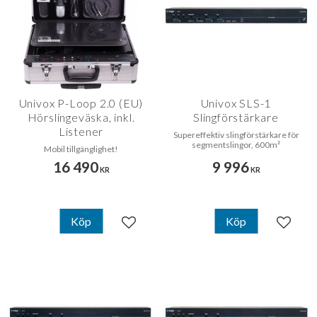
Univox P-Loop 2.0 (EU)
Univox SLS-1
Hörslingeväska, inkl.
Slingförstärkare
Listener
Supereffektiv slingförstärkare för
segmentslingor, 600m²
Mobil tillgänglighet!
16 490
9 996
KR
KR
Köp
Köp
Lägg till i favoriter
Lägg til