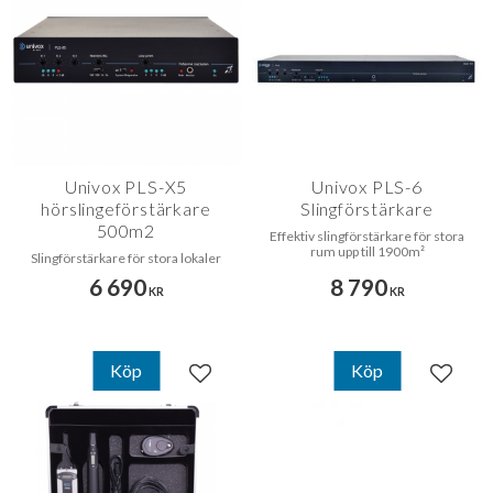
Univox PLS-X5
Univox PLS-6
hörslingeförstärkare
Slingförstärkare
500m2
Effektiv slingförstärkare för stora
rum upp till 1900m²
Slingförstärkare för stora lokaler
6 690
8 790
KR
KR
Köp
Köp
Lägg till i favoriter
Lägg til