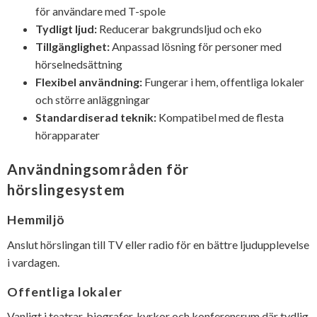
för användare med T-spole
Tydligt ljud:
Reducerar bakgrundsljud och eko
Tillgänglighet:
Anpassad lösning för personer med
hörselnedsättning
Flexibel användning:
Fungerar i hem, offentliga lokaler
och större anläggningar
Standardiserad teknik:
Kompatibel med de flesta
hörapparater
Användningsområden för
hörslingesystem
Hemmiljö
Anslut hörslingan till TV eller radio för en bättre ljudupplevelse
i vardagen.
Offentliga lokaler
Vanligt i teatrar, biografer, kyrkor och konferensrum där tydlig