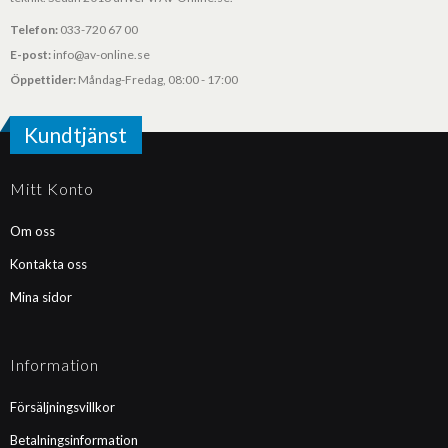
Telefon:
033-720 67 00
E-post:
info@av-online.se
Öppettider:
Måndag-Fredag, 08:00 - 17:00
Kundtjänst
Mitt Konto
Om oss
Kontakta oss
Mina sidor
Information
Försäljningsvillkor
Betalningsinformation