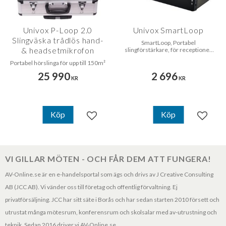
Univox P-Loop 2.0
Univox SmartLoop
Slingväska trådlös hand-
SmartLoop, Portabel
& headsetmikrofon
slingförstärkare, för receptioner
och kassor
Portabel hörslinga för upp till 150m²
25 990
2 696
KR
KR
Köp
Köp
Lägg till i favoriter
Lägg til
VI GILLAR MÖTEN - OCH FÅR DEM ATT FUNGERA!
AV-Online.se är en e-handelsportal som ägs och drivs av J Creative Consulting
AB (JCC AB). Vi vänder oss till företag och offentlig förvaltning. Ej
privatförsäljning. JCC har sitt säte i Borås och har sedan starten 2010 försett och
utrustat många mötesrum, konferensrum och skolsalar med av-utrustning och
teknik. Sedan 2016 driver vi AV-Online.se.