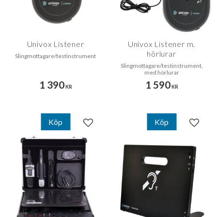
Univox Listener
Univox Listener m.
hörlurar
Slingmottagare/testinstrument
Slingmottagare/testinstrument,
med hörlurar
1 390
1 590
KR
KR
Köp
Köp
Lägg till i favoriter
Lägg til