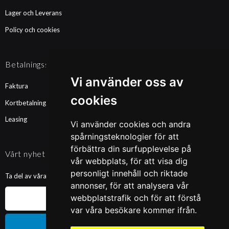
Lager och Leverans
Policy och cookies
Betalningssätt
Vi använder oss av
Faktura
cookies
Kortbetalning
Leasing
Vi använder cookies och andra
spårningsteknologier för att
förbättra din surfupplevelse på
Vårt nyhetsbrev
vår webbplats, för att visa dig
personligt innehåll och riktade
Ta del av våra nyheter och kampanjer. Fyll i din mailadress nedan!
annonser, för att analysera vår
webbplatstrafik och för att förstå
var våra besökare kommer ifrån.
Prenumerera