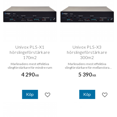
Univox PLS-X1
Univox PLS-X3
hörslingeförstärkare
hörslingeförstärkare
170m2
300m2
Marknadens mest effektiva
Marknadens mest effektiva
slingförstärkare för mindre rum
slingförstärkare för mellanstora
rum
4 290
5 390
KR
KR
Köp
Köp
Lägg till i favoriter
Lägg til