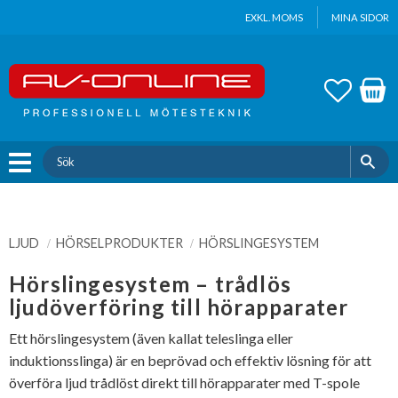
Update cookies preferences
EXKL. MOMS
MINA SIDOR
Meny
FAVOR
KUND
LJUD
HÖRSELPRODUKTER
HÖRSLINGESYSTEM
Hörslingesystem – trådlös
ljudöverföring till hörapparater
Ett hörslingesystem (även kallat teleslinga eller
induktionsslinga) är en beprövad och effektiv lösning för att
överföra ljud trådlöst direkt till hörapparater med T-spole