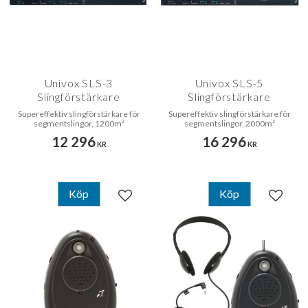
Univox SLS-3
Univox SLS-5
Slingförstärkare
Slingförstärkare
Supereffektiv slingförstärkare för
Supereffektiv slingförstärkare för
segmentslingor, 1200m²
segmentslingor, 2000m²
12 296
16 296
KR
KR
Köp
Köp
Lägg till i favoriter
Lägg til