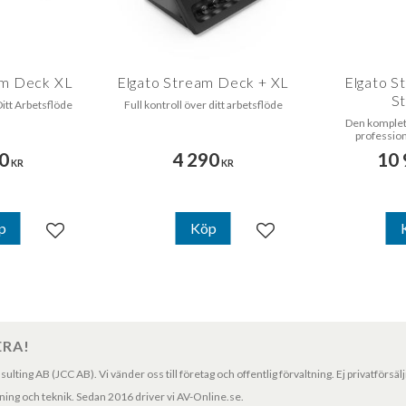
am Deck XL
Elgato Stream Deck + XL
Elgato S
St
itt Arbetsflöde
Full kontroll över ditt arbetsflöde
Den komplett
profession
0
4 290
10 
KR
KR
p
Köp
Lägg till i favoriter
Lägg till i favoriter
ERA!
ting AB (JCC AB). Vi vänder oss till företag och offentlig förvaltning. Ej privatförsäl
ng och teknik. Sedan 2016 driver vi AV-Online.se.