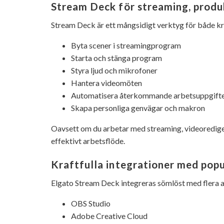
Stream Deck för streaming, produk
Stream Deck är ett mångsidigt verktyg för både kr
Byta scener i streamingprogram
Starta och stänga program
Styra ljud och mikrofoner
Hantera videomöten
Automatisera återkommande arbetsuppgift
Skapa personliga genvägar och makron
Oavsett om du arbetar med streaming, videoredigeri
effektivt arbetsflöde.
Kraftfulla integrationer med pop
Elgato Stream Deck integreras sömlöst med flera 
OBS Studio
Adobe Creative Cloud