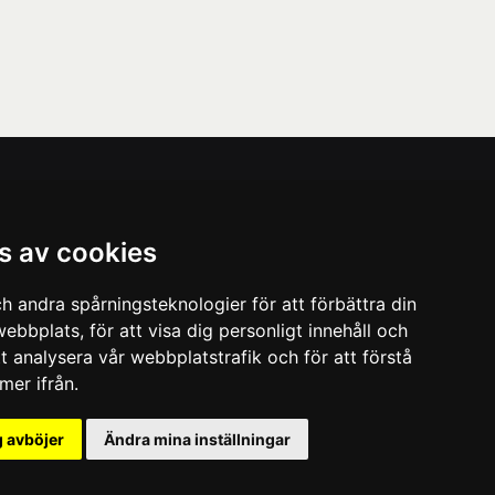
Vårt nyhetsbrev
s av cookies
Ta del av våra nyheter och kampanjer. Fyll i din
mailadress nedan!
h andra spårningsteknologier för att förbättra din
Prenumerera
ebbplats, för att visa dig personligt innehåll och
tt analysera vår webbplatstrafik och för att förstå
er ifrån.
 avböjer
Ändra mina inställningar