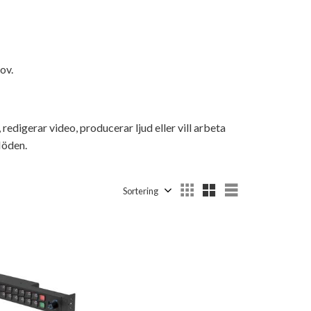
ov.
digerar video, producerar ljud eller vill arbeta
löden.
Välj sortering
Välj visningsv