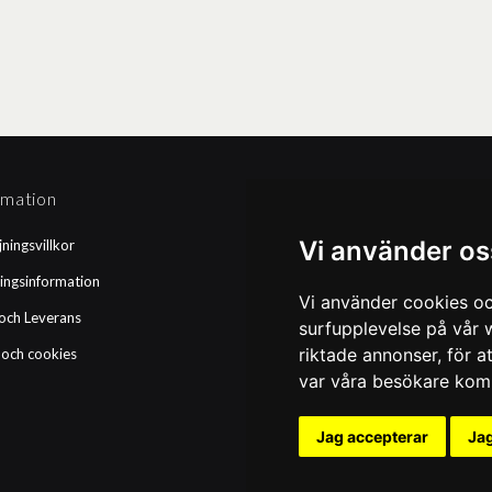
rmation
Betalningssätt
Vi använder os
jningsvillkor
Faktura
ingsinformation
Kortbetalning
Vi använder cookies oc
och Leverans
Leasing
surfupplevelse på vår w
riktade annonser, för a
 och cookies
var våra besökare komm
Jag accepterar
Jag