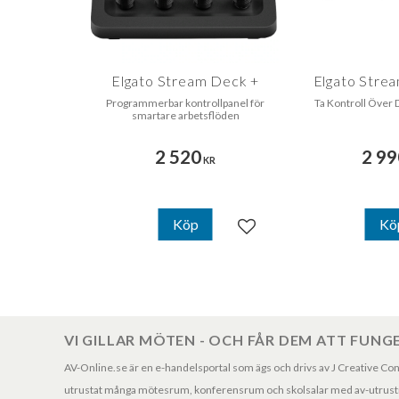
Elgato Stream Deck +
Elgato Stre
Programmerbar kontrollpanel för
Ta Kontroll Över D
smartare arbetsflöden
2 520
2 99
KR
Köp
Kö
Lägg till i favoriter
VI GILLAR MÖTEN - OCH FÅR DEM ATT FUNG
AV-Online.se är en e-handelsportal som ägs och drivs av J Creative Consul
utrustat många mötesrum, konferensrum och skolsalar med av-utrustni