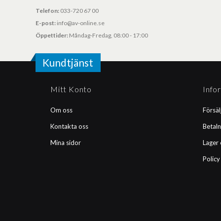
Telefon:
033-720 67 00
E-post:
info@av-online.se
Öppettider:
Måndag-Fredag, 08:00 - 17:00
Kundtjänst
Mitt Konto
Info
Om oss
Försäl
Kontakta oss
Betaln
Mina sidor
Lager 
Policy