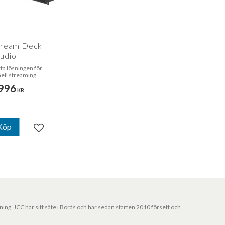
tream Deck
udio
a lösningen för
ell streaming
996
KR
Köp
Lägg till i favoriter
jning. JCC har sitt säte i Borås och har sedan starten 2010 försett och