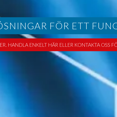
ÖSNINGAR FÖR ETT FUN
LER. HANDLA ENKELT HÄR ELLER KONTAKTA OSS F