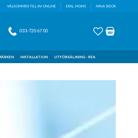
VÄLKOMMEN TILL AV-ONLINE
EXKL. MOMS
MINA SIDOR
FAVORITER
KUNDVAGN
033-720 67 00
MÄRKEN
INSTALLATION
UTFÖRSÄLJNING - REA