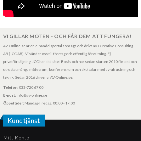
VI GILLAR MÖTEN - OCH FÅR DEM ATT FUNGERA!
AV-Online.se är en e-handelsportal som ägs och drivs av J Creative Consulting
AB (JCC AB). Vi vänder oss till företag och offentlig förvaltning. Ej
privatförsäljning. JCC har sitt säte i Borås och har sedan starten 2010 försett och
utrustat många mötesrum, konferensrum och skolsalar med av-utrustning och
teknik. Sedan 2016 driver vi AV-Online.se.
Telefon:
033-720 67 00
E-post:
info@av-online.se
Öppettider:
Måndag-Fredag, 08:00 - 17:00
Kundtjänst
Mitt Konto