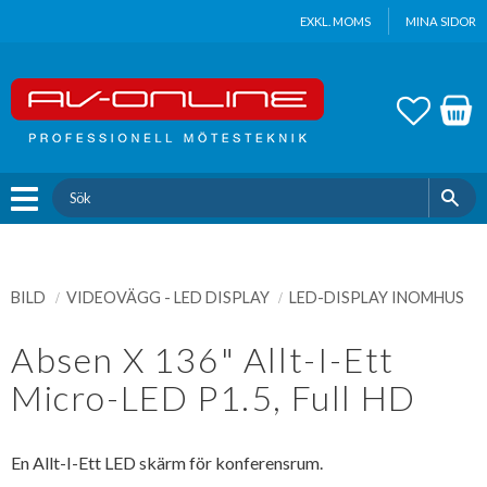
Update cookies preferences
EXKL. MOMS
MINA SIDOR
Meny
FAVOR
KUND
BILD
VIDEOVÄGG - LED DISPLAY
LED-DISPLAY INOMHUS
Absen X 136" Allt-I-Ett
Micro-LED P1.5, Full HD
En Allt-I-Ett LED skärm för konferensrum.