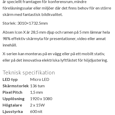
är speciellt framtagen för konferensrum, mindre
föreläsningssalar eller miljöer där det finns behov för en större
skärm med fantastisk bildkvalitet.
Storlek: 3010×1732.5mm
Absen Icon X är 28,5 mm djup och ramen på 5 mm lämnar hela
98% effektiv skärmyta för presentationer, video eller annat
innehåll.
X-serien kan monteras på en vägg eller på ett mobilt stativ,
eller på det innovativa elektriska lyftfästet för höjdjustering.
Teknisk specifikation
LED typ
Micro LED
Skärmstorlek
136 tum
Pixel Pitch
1,5 mm
Upplösning
1920 x 1080
Högtalare
2 x 15W
Ljusstyrka
600 nit