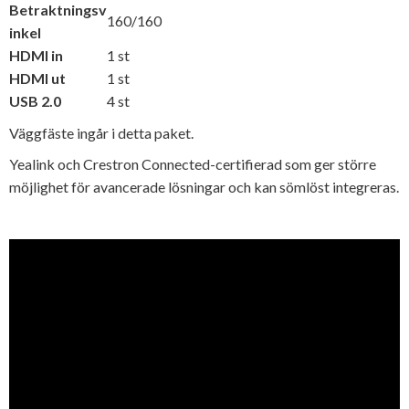
Betraktningsv
160/160
inkel
HDMI in
1 st
HDMI ut
1 st
USB 2.0
4 st
Väggfäste ingår i detta paket.
Yealink och Crestron Connected-certifierad som ger större
möjlighet för avancerade lösningar och kan sömlöst integreras.