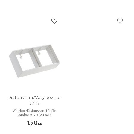
Lägg till i favoriter
Lägg til
Distansram/Väggbox för
CYB
Väggbox/Distansram för för
Datalock CYB (2-Fack)
190
KR