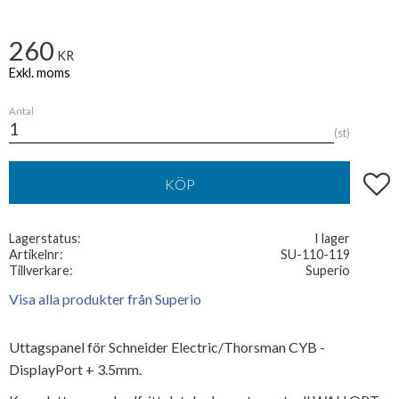
260
KR
Antal
st
Lägg t
KÖP
Lagerstatus
I lager
Artikelnr
SU-110-119
Tillverkare
Superio
Visa alla produkter från Superio
Uttagspanel för Schneider Electric/Thorsman CYB -
DisplayPort + 3.5mm.