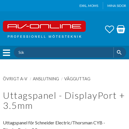
Update cookies preferences
EXKL. MOMS
MINA SIDOR
Meny
FAVOR
KUND
ÖVRIGT A-V
ANSLUTNING
VÄGGUTTAG
Uttagspanel - DisplayPort +
3.5mm
Uttagspanel för Schneider Electric/Thorsman CYB -