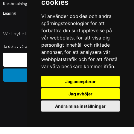
cookies
Kortbetalning
Leasing
Vi använder cookies och andra
spårningsteknologier för att
förbättra din surfupplevelse på
Vårt nyhetsbrev
vår webbplats, för att visa dig
personligt innehåll och riktade
Ta del av våra nyheter och kampanjer. Fyll i din mailadress nedan!
annonser, för att analysera vår
webbplatstrafik och för att förstå
var våra besökare kommer ifrån.
Prenumerera
Jag accepterar
Jag avböjer
Ändra mina inställningar