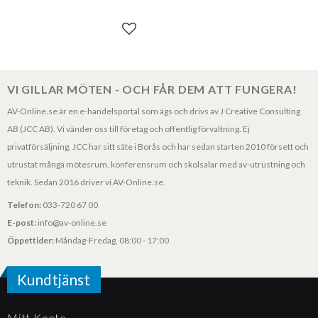
Lägg till i favoriter
VI GILLAR MÖTEN - OCH FÅR DEM ATT FUNGERA!
AV-Online.se är en e-handelsportal som ägs och drivs av J Creative Consulting
AB (JCC AB). Vi vänder oss till företag och offentlig förvaltning. Ej
privatförsäljning. JCC har sitt säte i Borås och har sedan starten 2010 försett och
utrustat många mötesrum, konferensrum och skolsalar med av-utrustning och
teknik. Sedan 2016 driver vi AV-Online.se.
Telefon:
033-720 67 00
E-post:
info@av-online.se
Öppettider:
Måndag-Fredag, 08:00 - 17:00
Kundtjänst
Mitt Konto