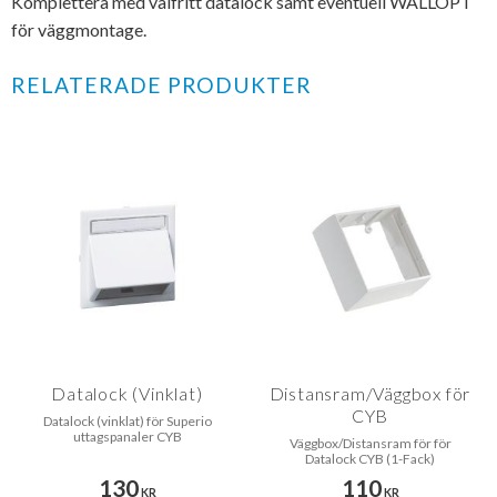
Komplettera med valfritt datalock samt eventuell WALLOPT
för väggmontage.
RELATERADE PRODUKTER
Datalock (Vinklat)
Distansram/Väggbox för
CYB
Datalock (vinklat) för Superio
uttagspanaler CYB
Väggbox/Distansram för för
Datalock CYB (1-Fack)
130
110
KR
KR