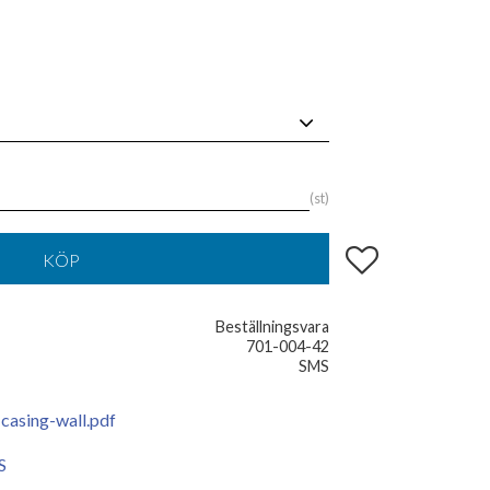
st
Lägg till i favoriter
KÖP
Beställningsvara
701-004-42
SMS
casing-wall.pdf
S