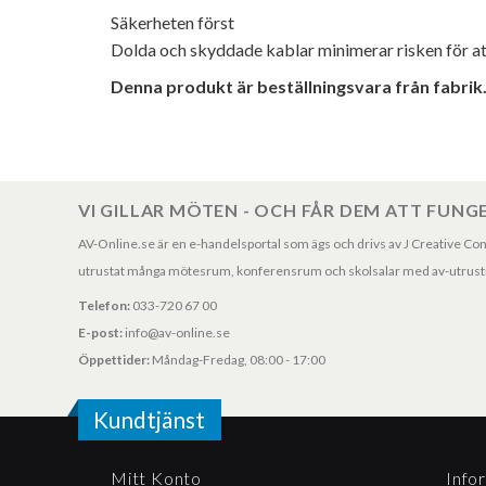
Säkerheten först
Dolda och skyddade kablar minimerar risken för a
Denna produkt är beställningsvara från fabrik.
VI GILLAR MÖTEN - OCH FÅR DEM ATT FUNG
AV-Online.se är en e-handelsportal som ägs och drivs av J Creative Consul
utrustat många mötesrum, konferensrum och skolsalar med av-utrustni
Telefon:
033-720 67 00
E-post:
info@av-online.se
Öppettider:
Måndag-Fredag, 08:00 - 17:00
Kundtjänst
Mitt Konto
Info