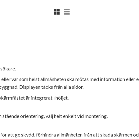
Rutnätsvy
Listvy
esökare.
- eller var som helst allmänheten ska mötas med information eller 
byggnad. Displayen täcks från alla sidor.
kärmfästet är integrerat i höljet.
stående orientering, välj helt enkelt vid montering.
r att ge skydd, förhindra allmänheten från att skada skärmen oc