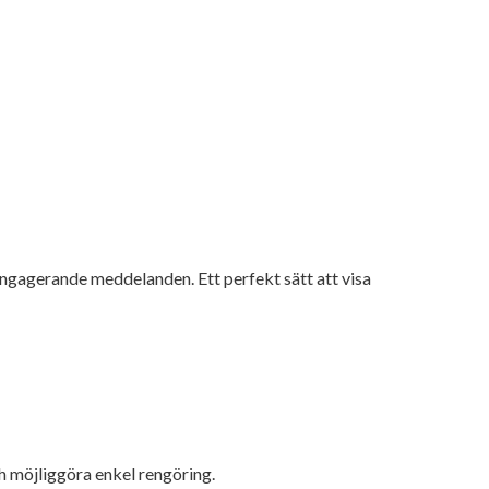
engagerande meddelanden. Ett perfekt sätt att visa
h möjliggöra enkel rengöring.