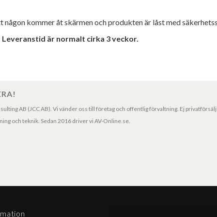
tt någon kommer åt skärmen och produkten är låst med säkerhetssk
 Leveranstid är normalt cirka 3 veckor.
ERA!
ting AB (JCC AB). Vi vänder oss till företag och offentlig förvaltning. Ej privatförsäl
ng och teknik. Sedan 2016 driver vi AV-Online.se.
rmation
Betalningssätt