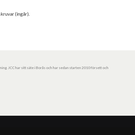
ruvar (ingår).
jning. JCC har sitt säte i Borås och har sedan starten 2010 försett och
Vårt nyhetsbrev