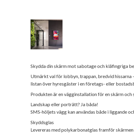
Skydda din skärm mot sabotage och klåfingriga b
Utmärkt val för lobbyn, trappan, bredvid hissarna 
listan över hyresgäster i en företags- eller bostads
Produkten är en vägginstallation för en skärm och s
Landskap eller porträtt? Ja båda!
SMS-höljets vägg kan användas både i liggande och 
Skyddsglas
Levereras med polykarbonatglas framför skärmen fö