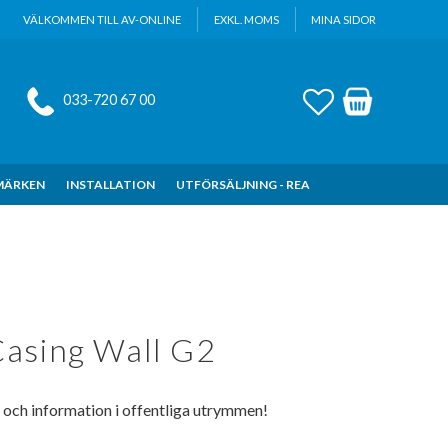
VÄLKOMMEN TILL AV-ONLINE
EXKL. MOMS
MINA SIDOR
FAVORITER
KUNDVAGN
033-720 67 00
MÄRKEN
INSTALLATION
UTFÖRSÄLJNING - REA
asing Wall G2
g och information i offentliga utrymmen!