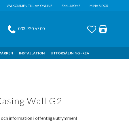
VÄLKOMMEN TILL AV-ONLINE
EXKL. MOMS
MINA SIDOR
FAVORITER
KUNDVAGN
033-720 67 00
MÄRKEN
INSTALLATION
UTFÖRSÄLJNING - REA
asing Wall G2
g och information i offentliga utrymmen!