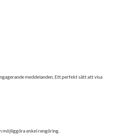
engagerande meddelanden. Ett perfekt sätt att visa
h möjliggöra enkel rengöring.