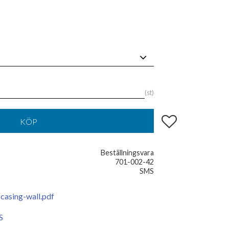
st
Lägg till i favoriter
KÖP
Beställningsvara
701-002-42
SMS
casing-wall.pdf
S