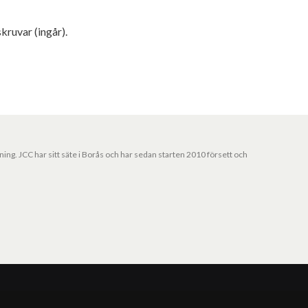
ruvar (ingår).
jning. JCC har sitt säte i Borås och har sedan starten 2010 försett och
Vårt nyhetsbrev