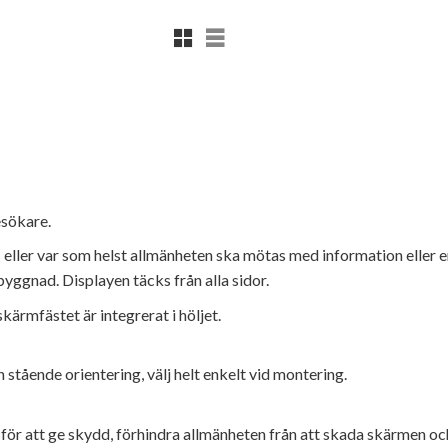
Rutnätsvy
Listvy
esökare.
- eller var som helst allmänheten ska mötas med information eller 
byggnad. Displayen täcks från alla sidor.
kärmfästet är integrerat i höljet.
stående orientering, välj helt enkelt vid montering.
r att ge skydd, förhindra allmänheten från att skada skärmen oc