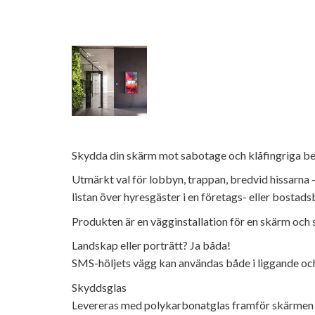
Skydda din skärm mot sabotage och klåfingriga b
Utmärkt val för lobbyn, trappan, bredvid hissarna 
listan över hyresgäster i en företags- eller bostads
Produkten är en vägginstallation för en skärm och s
Landskap eller porträtt? Ja båda!
SMS-höljets vägg kan användas både i liggande och 
Skyddsglas
Levereras med polykarbonatglas framför skärmen fö