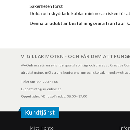
Säkerheten först
Dolda och skyddade kablar minimerar risken för a
Denna produkt är beställningsvara från fabrik.
VI GILLAR MÖTEN - OCH FÅR DEM ATT FUNG
AV-Online.se är en e-handelsportal som ägs och drivs av J Creative Consul
utrustat många mötesrum, konferensrum och skolsalar med av-utrustni
Telefon:
033-720 67 00
E-post:
info@av-online.se
Öppettider:
Måndag-Fredag, 08:00 - 17:00
Kundtjänst
Mitt Konto
Info