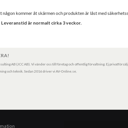
tt någon kommer åt skärmen och produkten är låst med säkerhetssk
 Leveranstid är normalt cirka 3 veckor.
ERA!
ting AB (JCC AB). Vi vänder oss till företag och offentlig förvaltning. Ej privatförsäl
ng och teknik. Sedan 2016 driver vi AV-Online.se.
rmation
Betalningssätt