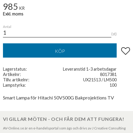
985
KR
Antal
st
Lägg t
KÖP
Lagerstatus
Leveranstid 1-3 arbetsdagar
Artikelnr
8017381
Tillv. artikelnr
UX21513 / LM500
Lampstyrka
100
Smart Lampa för Hitachi 50V500G Bakprojektions TV
VI GILLAR MÖTEN - OCH FÅR DEM ATT FUNGERA!
AV-Online.se är en e-handelsportal som ägs och drivs av J Creative Consulting