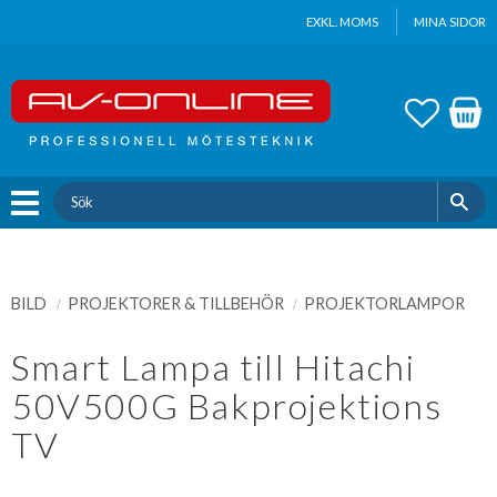
Update cookies preferences
EXKL. MOMS
MINA SIDOR
Meny
FAVOR
KUND
BILD
PROJEKTORER & TILLBEHÖR
PROJEKTORLAMPOR
Smart Lampa till Hitachi
50V500G Bakprojektions
TV