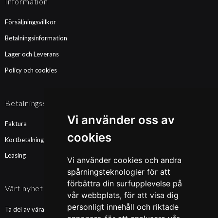
Information
Försäljningsvillkor
Betalningsinformation
Lager och Leverans
Policy och cookies
Betalningssätt
Vi använder oss av
Faktura
cookies
Kortbetalning
Leasing
Vi använder cookies och andra
spårningsteknologier för att
förbättra din surfupplevelse på
Vårt nyhetsbrev
vår webbplats, för att visa dig
personligt innehåll och riktade
Ta del av våra nyheter och kampanjer. Fyll i din mailadress nedan!