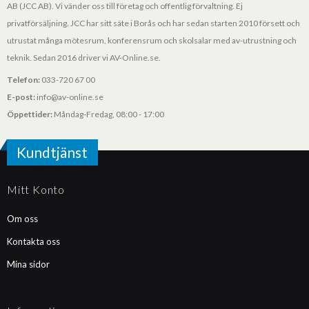
AB (JCC AB). Vi vänder oss till företag och offentlig förvaltning. Ej
privatförsäljning. JCC har sitt säte i Borås och har sedan starten 2010 försett och
utrustat många mötesrum, konferensrum och skolsalar med av-utrustning och
teknik. Sedan 2016 driver vi AV-Online.se.
Telefon:
033-720 67 00
E-post:
info@av-online.se
Öppettider:
Måndag-Fredag, 08:00 - 17:00
Kundtjänst
Mitt Konto
Om oss
Kontakta oss
Mina sidor