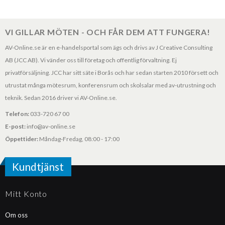
VI GILLAR MÖTEN - OCH FÅR DEM ATT FUNGERA!
AV-Online.se är en e-handelsportal som ägs och drivs av J Creative Consulting
AB (JCC AB). Vi vänder oss till företag och offentlig förvaltning. Ej
privatförsäljning. JCC har sitt säte i Borås och har sedan starten 2010 försett och
utrustat många mötesrum, konferensrum och skolsalar med av-utrustning och
teknik. Sedan 2016 driver vi AV-Online.se.
Telefon:
033-720 67 00
E-post:
info@av-online.se
Öppettider:
Måndag-Fredag, 08:00 - 17:00
Kundtjänst
Mitt Konto
Om oss