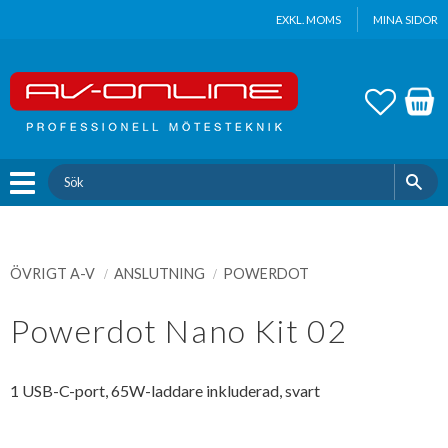
Update cookies preferences
EXKL. MOMS
MINA SIDOR
Meny
FAVOR
KUND
ÖVRIGT A-V
ANSLUTNING
POWERDOT
Powerdot Nano Kit 02
1 USB-C-port, 65W-laddare inkluderad, svart