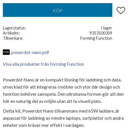
Lägg t
KÖP
Lagerstatus
I lager
Artikelnr
9353100309
Tillverkare
Forming Function
powerdot-nano.pdf
Visa alla produkter från Forming Function
Powerdot Nano är en kompakt lösning för laddning och data,
utvecklad för att integreras i möbler och ytor där design och
funktion behöver samspela. Den ultratunna formen gör att den
blir en naturlig del av miljön utan att ta visuell plats.
Detta kit, Powerdot Nano tillsammans med 65W laddare, är
anpassat för laddning av mindre laptops, surfplattor och andra
enheter som kräver mer effekt i vardagen.