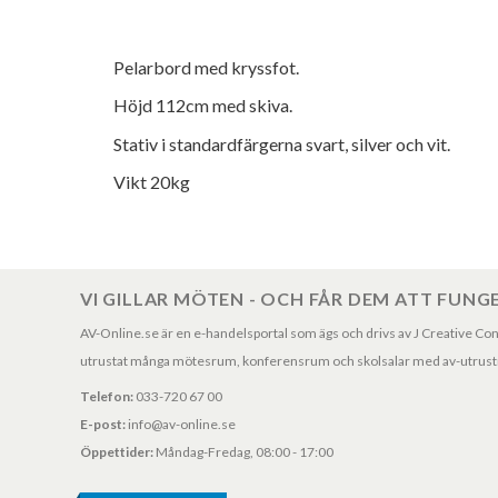
Pelarbord med kryssfot.
Höjd 112cm med skiva.
Stativ i standardfärgerna svart, silver och vit.
Vikt 20kg
VI GILLAR MÖTEN - OCH FÅR DEM ATT FUNG
AV-Online.se är en e-handelsportal som ägs och drivs av J Creative Consul
utrustat många mötesrum, konferensrum och skolsalar med av-utrustni
Telefon:
033-720 67 00
E-post:
info@av-online.se
Öppettider:
Måndag-Fredag, 08:00 - 17:00