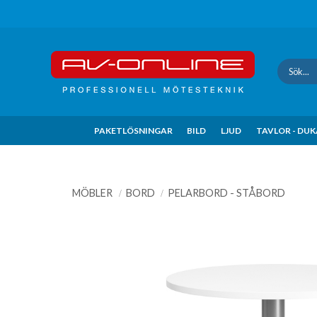
Update cookies preferences
PAKETLÖSNINGAR
BILD
LJUD
TAVLOR - DU
MÖBLER
BORD
PELARBORD - STÅBORD