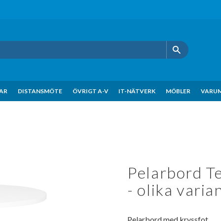
KAR
DISTANSMÖTE
ÖVRIGT A-V
IT-NÄTVERK
MÖBLER
VARU
Pelarbord T
- olika varia
Pelarbord med kryssfot.