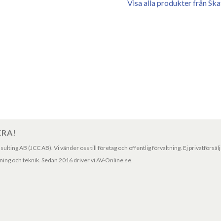
Visa alla produkter från Sk
ERA!
ting AB (JCC AB). Vi vänder oss till företag och offentlig förvaltning. Ej privatförsäl
ng och teknik. Sedan 2016 driver vi AV-Online.se.