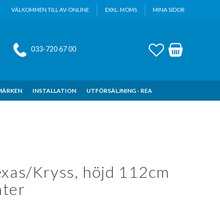
VÄLKOMMEN TILL AV-ONLINE
EXKL. MOMS
MINA SIDOR
FAVORITER
KUNDVAGN
033-720 67 00
MÄRKEN
INSTALLATION
UTFÖRSÄLJNING - REA
exas/Kryss, höjd 112cm
nter