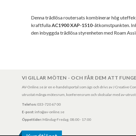
Denna trådlösa routersats kombinerar hög uteffekt
kraftfulla
AC1900 XAP-1510
-åtkomstpunkten. Ink
den inbyggda trådlösa styrenheten med Roam Assist
VI GILLAR MÖTEN - OCH FÅR DEM ATT FUNG
AV-Online.se är en e-handelsportal som ägs och drivs av J Creative Consul
utrustat många mötesrum, konferensrum och skolsalar med av-utrustni
Telefon:
033-720 67 00
E-post:
info@av-online.se
Öppettider:
Måndag-Fredag, 08:00 - 17:00