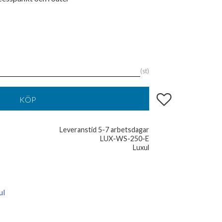
st
Lägg till i favoriter
KÖP
Leveranstid 5-7 arbetsdagar
LUX-WS-250-E
Luxul
ul