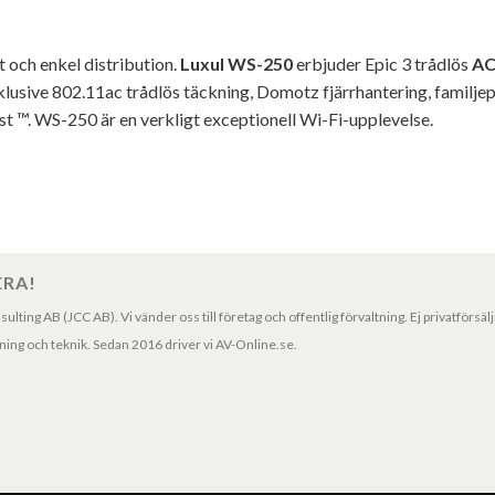
 och enkel distribution.
Luxul WS-250
erbjuder Epic 3 trådlös
AC
lusive 802.11ac trådlös täckning, Domotz fjärrhantering, familj
 ™. WS-250 är en verkligt exceptionell Wi-Fi-upplevelse.
ERA!
ting AB (JCC AB). Vi vänder oss till företag och offentlig förvaltning. Ej privatförsäl
ng och teknik. Sedan 2016 driver vi AV-Online.se.