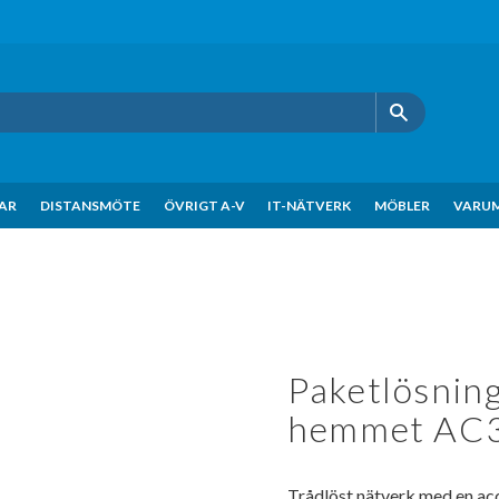
KAR
DISTANSMÖTE
ÖVRIGT A-V
IT-NÄTVERK
MÖBLER
VARU
Paketlösning
hemmet AC
Trådlöst nätverk med en ac