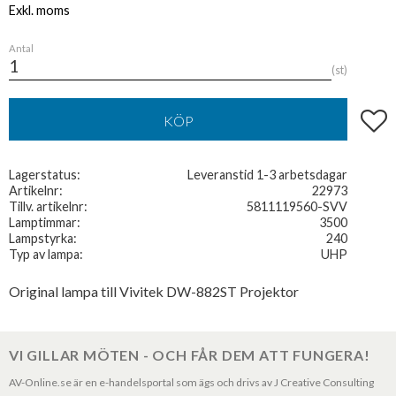
Antal
st
Lägg t
KÖP
Lagerstatus
Leveranstid 1-3 arbetsdagar
Artikelnr
22973
Tillv. artikelnr
5811119560-SVV
Lamptimmar
3500
Lampstyrka
240
Typ av lampa
UHP
Original lampa till Vivitek DW-882ST Projektor
VI GILLAR MÖTEN - OCH FÅR DEM ATT FUNGERA!
AV-Online.se är en e-handelsportal som ägs och drivs av J Creative Consulting