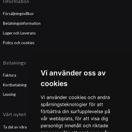
Information
Försäljningsvillkor
Betalningsinformation
Lager och Leverans
Policy och cookies
Betalningssätt
Vi använder oss av
Faktura
cookies
Kortbetalning
Leasing
Vi använder cookies och andra
spårningsteknologier för att
förbättra din surfupplevelse på
Vårt nyhetsbrev
vår webbplats, för att visa dig
personligt innehåll och riktade
Ta del av våra nyheter och kampanjer. Fyll i din mailadress nedan!