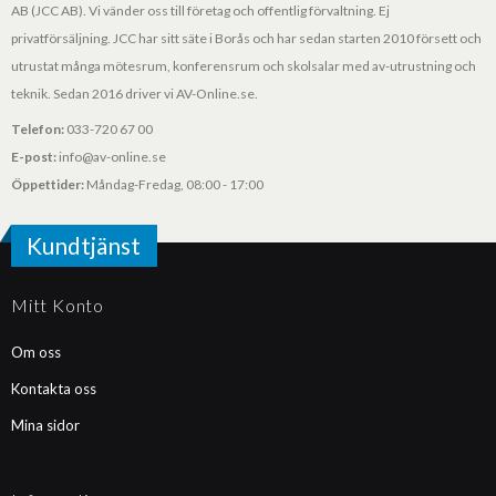
AB (JCC AB). Vi vänder oss till företag och offentlig förvaltning. Ej
privatförsäljning. JCC har sitt säte i Borås och har sedan starten 2010 försett och
utrustat många mötesrum, konferensrum och skolsalar med av-utrustning och
teknik. Sedan 2016 driver vi AV-Online.se.
Telefon:
033-720 67 00
E-post:
info@av-online.se
Öppettider:
Måndag-Fredag, 08:00 - 17:00
Kundtjänst
Mitt Konto
Om oss
Kontakta oss
Mina sidor