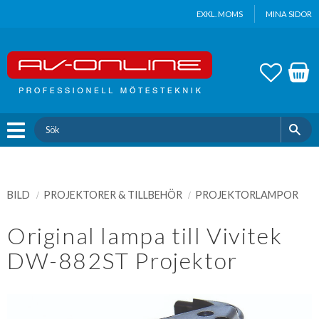
Update cookies preferences
EXKL. MOMS
MINA SIDOR
Meny
FAVOR
KUND
BILD
PROJEKTORER & TILLBEHÖR
PROJEKTORLAMPOR
Original lampa till Vivitek
DW-882ST Projektor