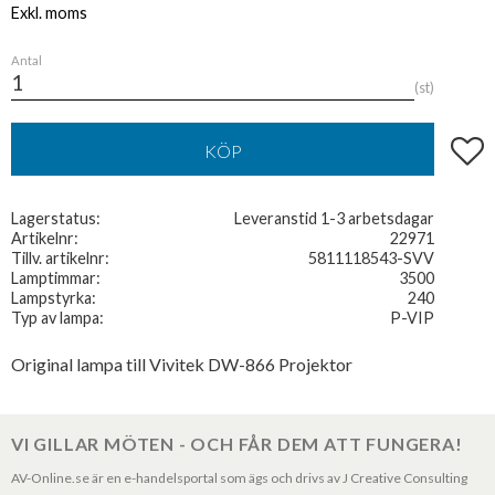
Antal
st
Lägg t
KÖP
Lagerstatus
Leveranstid 1-3 arbetsdagar
Artikelnr
22971
Tillv. artikelnr
5811118543-SVV
Lamptimmar
3500
Lampstyrka
240
Typ av lampa
P-VIP
Original lampa till Vivitek DW-866 Projektor
VI GILLAR MÖTEN - OCH FÅR DEM ATT FUNGERA!
AV-Online.se är en e-handelsportal som ägs och drivs av J Creative Consulting