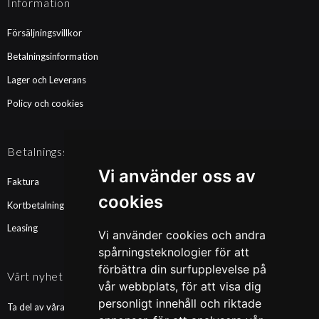
Information
Försäljningsvillkor
Betalningsinformation
Lager och Leverans
Policy och cookies
Betalningssätt
Vi använder oss av
Faktura
cookies
Kortbetalning
Leasing
Vi använder cookies och andra
spårningsteknologier för att
förbättra din surfupplevelse på
Vårt nyhetsbrev
vår webbplats, för att visa dig
personligt innehåll och riktade
Ta del av våra nyheter och kampanjer. Fyll i din mailadress nedan!