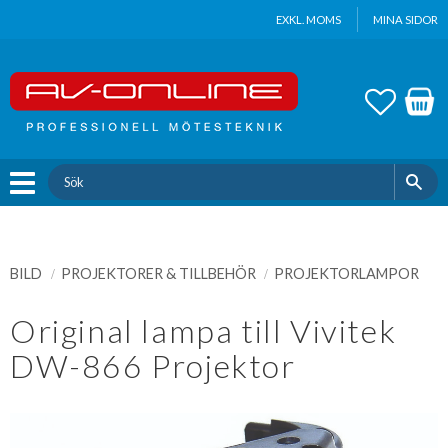
Update cookies preferences
EXKL. MOMS
MINA SIDOR
Meny
FAVOR
KUND
BILD
PROJEKTORER & TILLBEHÖR
PROJEKTORLAMPOR
Original lampa till Vivitek
DW-866 Projektor