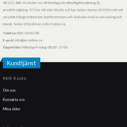
AB (JCC AB). Vi vänder oss till företag och offentlig förvaltning. Ej
privatförsäljning. JCC har sitt säte i Borås och har sedan starten 2010 försett och
utrustat många mötesrum, konferensrum och skolsalar med av-utrustning och
teknik. Sedan 2016 driver vi AV-Online.se.
Telefon:
033-720 67 00
E-post:
info@av-online.se
Öppettider:
Måndag-Fredag, 08:00 - 17:00
Kundtjänst
Mitt Konto
Om oss
Kontakta oss
Mina sidor