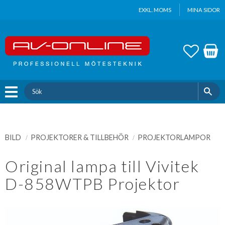
Update cookies preferences
EXKL. MOMS
MINA SIDOR
Meny
FAVOR
KUND
BILD
PROJEKTORER & TILLBEHÖR
PROJEKTORLAMPOR
Original lampa till Vivitek
D-858WTPB Projektor