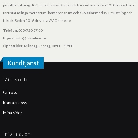
privatförsäljning. JCC har sitt säte i Borås och har sedan starten 2010 försett och
utrustat många mötesrum, konferensrum och skolsalar med av-utrustning och
teknik. Sedan 2016 driver vi AV-Online.se.
Telefon:
033-720 67 00
E-post:
info@av-online.se
Öppettider:
Måndag-Fredag, 08:00 - 17:00
Kundtjänst
Mitt Konto
Om oss
Kontakta oss
Mina sidor
Information