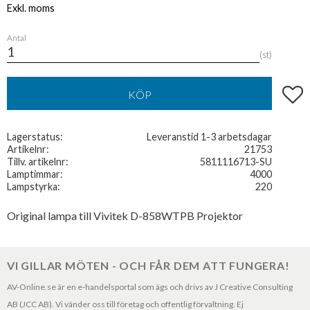
Antal
st
Lägg t
KÖP
Lagerstatus
Leveranstid 1-3 arbetsdagar
Artikelnr
21753
Tillv. artikelnr
5811116713-SU
Lamptimmar
4000
Lampstyrka
220
Original lampa till Vivitek D-858WTPB Projektor
VI GILLAR MÖTEN - OCH FÅR DEM ATT FUNGERA!
AV-Online.se är en e-handelsportal som ägs och drivs av J Creative Consulting
AB (JCC AB). Vi vänder oss till företag och offentlig förvaltning. Ej