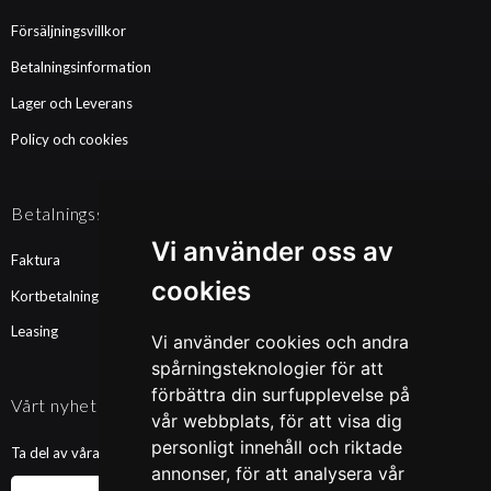
Försäljningsvillkor
Betalningsinformation
Lager och Leverans
Policy och cookies
Betalningssätt
Vi använder oss av
Faktura
cookies
Kortbetalning
Leasing
Vi använder cookies och andra
spårningsteknologier för att
förbättra din surfupplevelse på
Vårt nyhetsbrev
vår webbplats, för att visa dig
personligt innehåll och riktade
Ta del av våra nyheter och kampanjer. Fyll i din mailadress nedan!
annonser, för att analysera vår