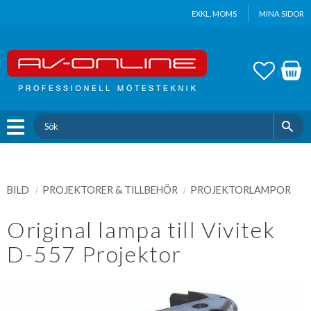
Update cookies preferences
EXKL. MOMS
MINA SIDOR
Meny
FAVOR
KUND
BILD
PROJEKTORER & TILLBEHÖR
PROJEKTORLAMPOR
Original lampa till Vivitek
D-557 Projektor