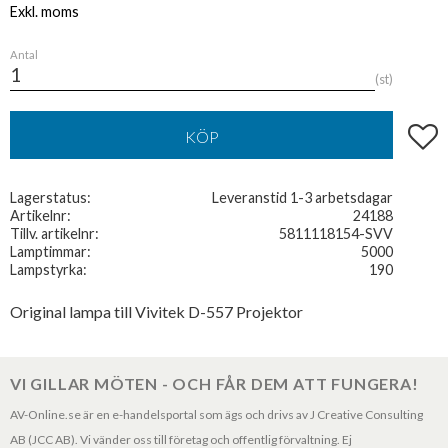
Antal
st
Lägg t
KÖP
Lagerstatus
Leveranstid 1-3 arbetsdagar
Artikelnr
24188
Tillv. artikelnr
5811118154-SVV
Lamptimmar
5000
Lampstyrka
190
Original lampa till Vivitek D-557 Projektor
VI GILLAR MÖTEN - OCH FÅR DEM ATT FUNGERA!
AV-Online.se är en e-handelsportal som ägs och drivs av J Creative Consulting
AB (JCC AB). Vi vänder oss till företag och offentlig förvaltning. Ej