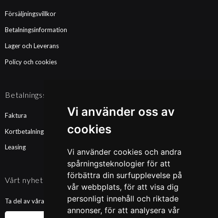
Försäljningsvillkor
Betalningsinformation
Lager och Leverans
Policy och cookies
Betalningssätt
Vi använder oss av
Faktura
cookies
Kortbetalning
Leasing
Vi använder cookies och andra
spårningsteknologier för att
förbättra din surfupplevelse på
Vårt nyhetsbrev
vår webbplats, för att visa dig
personligt innehåll och riktade
Ta del av våra nyheter och kampanjer. Fyll i din mailadress nedan!
annonser, för att analysera vår