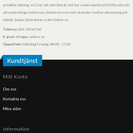
privatförsäljning. JCC har sitt säte i Borås och har sedan starten 2010 försett och
utrustat många mötesrum, konferensrum och skolsalar med av-utrustning och
teknik. Sedan 2016 driver vi AV-Online.se.
Telefon:
033-720 67 00
E-post:
info@av-online.se
Öppettider:
Måndag-Fredag, 08:00 - 17:00
Kundtjänst
Mitt Konto
Om oss
Kontakta oss
Mina sidor
Information