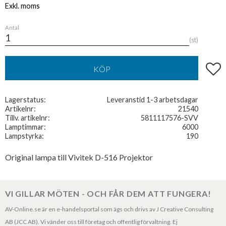
Antal
st
Lägg t
KÖP
Lagerstatus
Leveranstid 1-3 arbetsdagar
Artikelnr
21540
Tillv. artikelnr
5811117576-SVV
Lamptimmar
6000
Lampstyrka
190
Original lampa till Vivitek D-516 Projektor
VI GILLAR MÖTEN - OCH FÅR DEM ATT FUNGERA!
AV-Online.se är en e-handelsportal som ägs och drivs av J Creative Consulting
AB (JCC AB). Vi vänder oss till företag och offentlig förvaltning. Ej