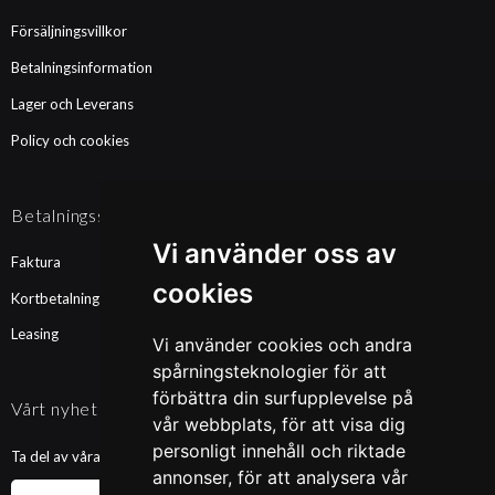
Försäljningsvillkor
Betalningsinformation
Lager och Leverans
Policy och cookies
Betalningssätt
Vi använder oss av
Faktura
cookies
Kortbetalning
Leasing
Vi använder cookies och andra
spårningsteknologier för att
förbättra din surfupplevelse på
Vårt nyhetsbrev
vår webbplats, för att visa dig
personligt innehåll och riktade
Ta del av våra nyheter och kampanjer. Fyll i din mailadress nedan!
annonser, för att analysera vår