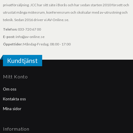
privatförsäljning. JCC har sitt säte i Borås och har sedan starten 2010 försett och
utrustat många mötesrum, konferensrum och skolsalar med av-utrustning och
teknik. Sedan 2016 driver vi AV-Online.se.
Telefon:
033-720 67 00
E-post:
info@av-online.se
Öppettider:
Måndag-Fredag, 08:00 - 17:00
Kundtjänst
Mitt Konto
Om oss
Kontakta oss
Mina sidor
Information