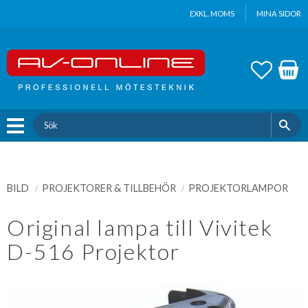
Update cookies preferences
EXKL. MOMS
MINA SIDOR
Meny
FAVOR
KUND
BILD
PROJEKTORER & TILLBEHÖR
PROJEKTORLAMPOR
Original lampa till Vivitek
D-516 Projektor