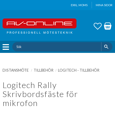
Update cookies preferences
EXKL. MOMS
MINA SIDOR
Meny
FAVOR
KUND
DISTANSMÖTE
TILLBEHÖR
LOGITECH - TILLBEHÖR
Logitech Rally
Skrivbordsfäste för
mikrofon