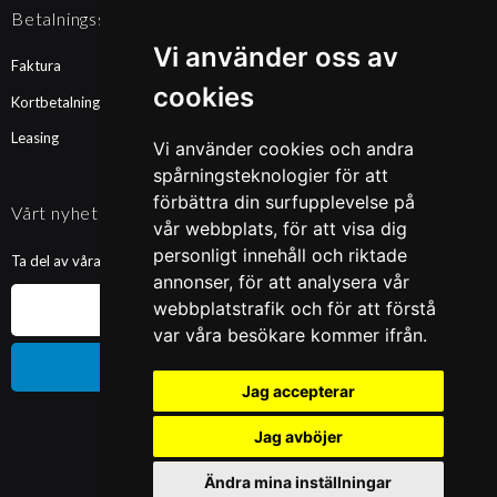
Betalningssätt
Vi använder oss av
Faktura
cookies
Kortbetalning
Leasing
Vi använder cookies och andra
spårningsteknologier för att
förbättra din surfupplevelse på
Vårt nyhetsbrev
vår webbplats, för att visa dig
personligt innehåll och riktade
Ta del av våra nyheter och kampanjer. Fyll i din mailadress nedan!
annonser, för att analysera vår
webbplatstrafik och för att förstå
var våra besökare kommer ifrån.
Prenumerera
Jag accepterar
Jag avböjer
Ändra mina inställningar