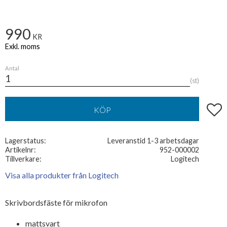
990
KR
Antal
st
Lägg t
KÖP
Lagerstatus
Leveranstid 1-3 arbetsdagar
Artikelnr
952-000002
Tillverkare
Logitech
Visa alla produkter från Logitech
Skrivbordsfäste för mikrofon
mattsvart