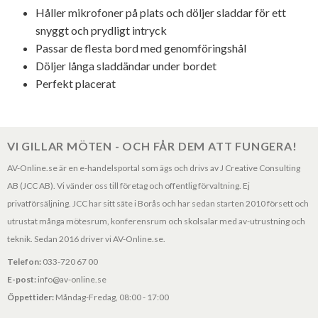
Håller mikrofoner på plats och döljer sladdar för ett
snyggt och prydligt intryck
Passar de flesta bord med genomföringshål
Döljer långa sladdändar under bordet
Perfekt placerat
VI GILLAR MÖTEN - OCH FÅR DEM ATT FUNGERA!
AV-Online.se är en e-handelsportal som ägs och drivs av J Creative Consulting
AB (JCC AB). Vi vänder oss till företag och offentlig förvaltning. Ej
privatförsäljning. JCC har sitt säte i Borås och har sedan starten 2010 försett och
utrustat många mötesrum, konferensrum och skolsalar med av-utrustning och
teknik. Sedan 2016 driver vi AV-Online.se.
Telefon:
033-720 67 00
E-post:
info@av-online.se
Öppettider:
Måndag-Fredag, 08:00 - 17:00