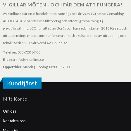
VI GILLAR MÖTEN - OCH FÅR DEM ATT FUNGERA!
AV-Online.se är en e-handelsportal som ägs och drivs av J Creative Consulting
AB (JCC AB). Vi vänder oss till företag och offentlig förvaltning. Ej
privatförsäljning. JCC har sitt säte i Borås och har sedan starten 2010 försett och
utrustat många mötesrum, konferensrum och skolsalar med av-utrustning och
teknik. Sedan 2016 driver vi AV-Online.se.
Telefon:
033-720 67 00
E-post:
info@av-online.se
Öppettider:
Måndag-Fredag, 08:00 - 17:00
Kundtjänst
Mitt Konto
Om oss
Kontakta oss
Mina sidor