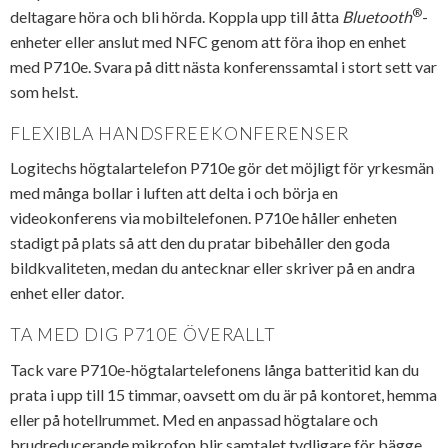
®
deltagare höra och bli hörda. Koppla upp till åtta
Bluetooth
-
enheter eller anslut med NFC genom att föra ihop en enhet
med P710e. Svara på ditt nästa konferenssamtal i stort sett var
som helst.
FLEXIBLA HANDSFREEKONFERENSER
Logitechs högtalartelefon P710e gör det möjligt för yrkesmän
med många bollar i luften att delta i och börja en
videokonferens via mobiltelefonen. P710e håller enheten
stadigt på plats så att den du pratar bibehåller den goda
bildkvaliteten, medan du antecknar eller skriver på en andra
enhet eller dator.
TA MED DIG P710E ÖVERALLT
Tack vare P710e-högtalartelefonens långa batteritid kan du
prata i upp till 15 timmar, oavsett om du är på kontoret, hemma
eller på hotellrummet. Med en anpassad högtalare och
brudreducerande mikrofon blir samtalet tydligare för bägge