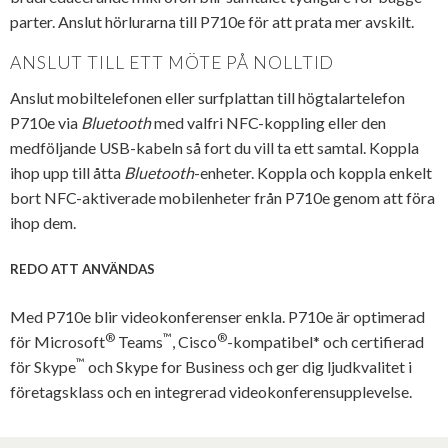
parter. Anslut hörlurarna till P710e för att prata mer avskilt.
ANSLUT TILL ETT MÖTE PÅ NOLLTID
Anslut mobiltelefonen eller surfplattan till högtalartelefon
P710e via
Bluetooth
med valfri NFC-koppling eller den
medföljande USB-kabeln så fort du vill ta ett samtal. Koppla
ihop upp till åtta
Bluetooth
-enheter. Koppla och koppla enkelt
bort NFC-aktiverade mobilenheter från P710e genom att föra
ihop dem.
REDO ATT ANVÄNDAS
Med P710e blir videokonferenser enkla. P710e är optimerad
®
™
®
för Microsoft
Teams
, Cisco
-kompatibel* och certifierad
™
för Skype
och Skype for Business och ger dig ljudkvalitet i
företagsklass och en integrerad videokonferensupplevelse.