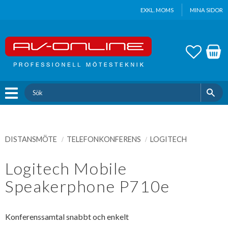
Update cookies preferences
EXKL. MOMS
MINA SIDOR
Meny
FAVOR
KUND
DISTANSMÖTE
TELEFONKONFERENS
LOGITECH
Logitech Mobile
Speakerphone P710e
Konferenssamtal snabbt och enkelt