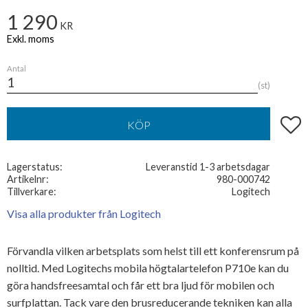
1 290
KR
Antal
st
Lägg t
KÖP
Lagerstatus
Leveranstid 1-3 arbetsdagar
Artikelnr
980-000742
Tillverkare
Logitech
Visa alla produkter från Logitech
Förvandla vilken arbetsplats som helst till ett konferensrum på
nolltid. Med Logitechs mobila högtalartelefon P710e kan du
göra handsfreesamtal och får ett bra ljud för mobilen och
surfplattan. Tack vare den brusreducerande tekniken kan alla