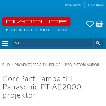
Update cookies preferences
EXKL. MOMS
MINA SIDOR
Meny
FAVOR
KUND
BILD
PROJEKTORER & TILLBEHÖR
PROJEKTORLAMPOR
CorePart Lampa till
Panasonic PT-AE2000
projektor