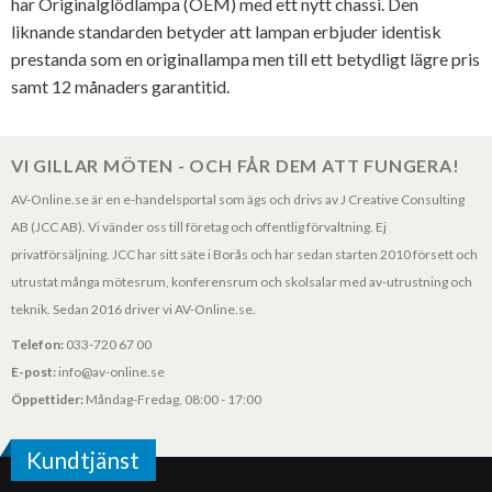
har Originalglödlampa (OEM) med ett nytt chassi. Den
liknande standarden betyder att lampan erbjuder identisk
prestanda som en originallampa men till ett betydligt lägre pris
samt 12 månaders garantitid.
VI GILLAR MÖTEN - OCH FÅR DEM ATT FUNGERA!
AV-Online.se är en e-handelsportal som ägs och drivs av J Creative Consulting
AB (JCC AB). Vi vänder oss till företag och offentlig förvaltning. Ej
privatförsäljning. JCC har sitt säte i Borås och har sedan starten 2010 försett och
utrustat många mötesrum, konferensrum och skolsalar med av-utrustning och
teknik. Sedan 2016 driver vi AV-Online.se.
Telefon:
033-720 67 00
E-post:
info@av-online.se
Öppettider:
Måndag-Fredag, 08:00 - 17:00
Kundtjänst