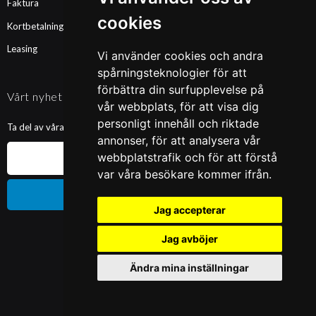
Faktura
cookies
Kortbetalning
Leasing
Vi använder cookies och andra
spårningsteknologier för att
förbättra din surfupplevelse på
Vårt nyhetsbrev
vår webbplats, för att visa dig
personligt innehåll och riktade
Ta del av våra nyheter och kampanjer. Fyll i din mailadress nedan!
annonser, för att analysera vår
webbplatstrafik och för att förstå
var våra besökare kommer ifrån.
Prenumerera
Jag accepterar
Jag avböjer
Ändra mina inställningar