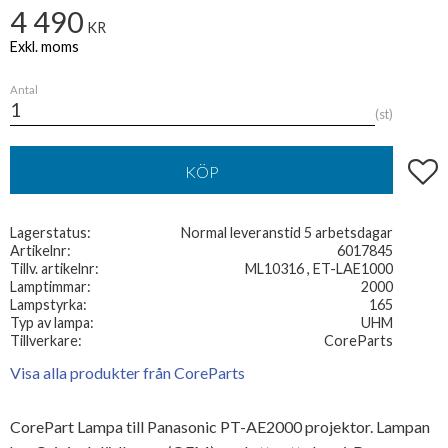
4 490
KR
Antal
st
Lägg t
KÖP
Lagerstatus
Normal leveranstid 5 arbetsdagar
Artikelnr
6017845
Tillv. artikelnr
ML10316 , ET-LAE1000
Lamptimmar
2000
Lampstyrka
165
Typ av lampa
UHM
Tillverkare
CoreParts
Visa alla produkter från CoreParts
CorePart Lampa till Panasonic PT-AE2000 projektor. Lampan