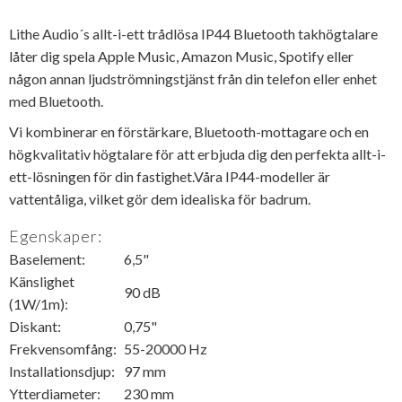
Lithe Audio´s allt-i-ett trådlösa IP44 Bluetooth takhögtalare
låter dig spela Apple Music, Amazon Music, Spotify eller
någon annan ljudströmningstjänst från din telefon eller enhet
med Bluetooth.
Vi kombinerar en förstärkare, Bluetooth-mottagare och en
högkvalitativ högtalare för att erbjuda dig den perfekta allt-i-
ett-lösningen för din fastighet.Våra IP44-modeller är
vattentåliga, vilket gör dem idealiska för badrum.
Egenskaper:
Baselement:
6,5"
Känslighet
90 dB
(1W/1m):
Diskant:
0,75"
Frekvensomfång:
55-20000 Hz
Installationsdjup:
97 mm
Ytterdiameter:
230 mm