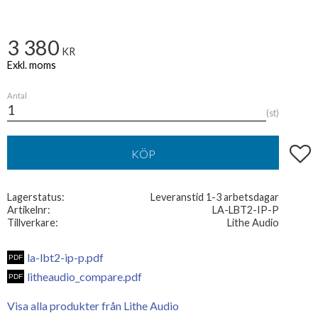
3 380
KR
Antal
st
Lägg t
KÖP
Lagerstatus
Leveranstid 1-3 arbetsdagar
Artikelnr
LA-LBT2-IP-P
Tillverkare
Lithe Audio
la-lbt2-ip-p.pdf
litheaudio_compare.pdf
Visa alla produkter från Lithe Audio