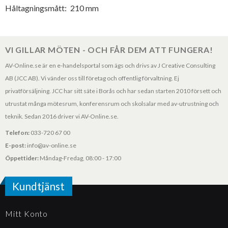
Håltagningsmått:
210 mm
VI GILLAR MÖTEN - OCH FÅR DEM ATT FUNGERA!
AV-Online.se är en e-handelsportal som ägs och drivs av J Creative Consulting
AB (JCC AB). Vi vänder oss till företag och offentlig förvaltning. Ej
privatförsäljning. JCC har sitt säte i Borås och har sedan starten 2010 försett och
utrustat många mötesrum, konferensrum och skolsalar med av-utrustning och
teknik. Sedan 2016 driver vi AV-Online.se.
Telefon:
033-720 67 00
E-post:
info@av-online.se
Öppettider:
Måndag-Fredag, 08:00 - 17:00
Kundtjänst
Mitt Konto