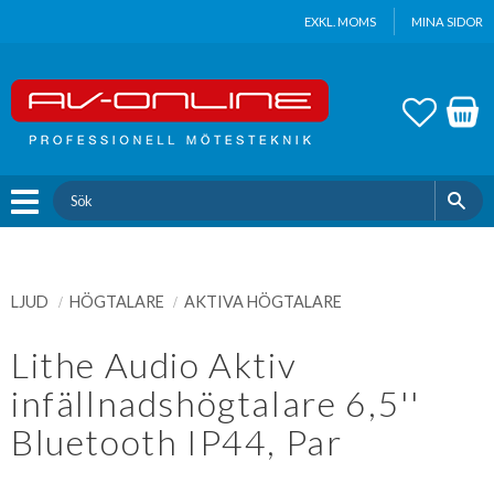
Update cookies preferences
EXKL. MOMS
MINA SIDOR
Meny
FAVOR
KUND
LJUD
HÖGTALARE
AKTIVA HÖGTALARE
Lithe Audio Aktiv
infällnadshögtalare 6,5''
Bluetooth IP44, Par