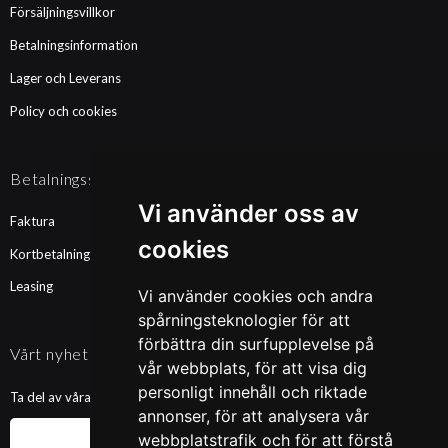
Försäljningsvillkor
Betalningsinformation
Lager och Leverans
Policy och cookies
Betalningssätt
Vi använder oss av
Faktura
cookies
Kortbetalning
Leasing
Vi använder cookies och andra
spårningsteknologier för att
förbättra din surfupplevelse på
Vårt nyhetsbrev
vår webbplats, för att visa dig
personligt innehåll och riktade
Ta del av våra nyheter och kampanjer. Fyll i din mailadress nedan!
annonser, för att analysera vår
webbplatstrafik och för att förstå