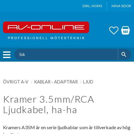
Update cookies preferences
EXKL. MOMS
MINA SIDOR
Meny
FAVOR
KUND
ÖVRIGT A-V
KABLAR - ADAPTRAR
LJUD
Kramer 3.5mm/RCA
Ljudkabel, ha-ha
Kramers A35M är en serie ljudkablar som är tillverkade av hög