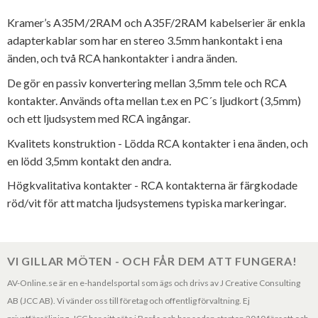
Kramer’s A35M/2RAM och A35F/2RAM kabelserier är enkla
adapterkablar som har en stereo 3.5mm hankontakt i ena
änden, och två RCA hankontakter i andra änden.
De gör en passiv konvertering mellan 3,5mm tele och RCA
kontakter. Används ofta mellan t.ex en PC´s ljudkort (3,5mm)
och ett ljudsystem med RCA ingångar.
Kvalitets konstruktion - Lödda RCA kontakter i ena änden, och
en lödd 3,5mm kontakt den andra.
Högkvalitativa kontakter - RCA kontakterna är färgkodade
röd/vit för att matcha ljudsystemens typiska markeringar.
VI GILLAR MÖTEN - OCH FÅR DEM ATT FUNGERA!
AV-Online.se är en e-handelsportal som ägs och drivs av J Creative Consulting
AB (JCC AB). Vi vänder oss till företag och offentlig förvaltning. Ej