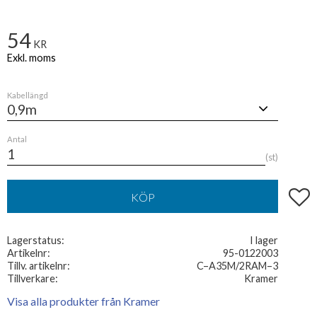
54
KR
Kabellängd
Antal
st
Lägg t
KÖP
Lagerstatus
I lager
Artikelnr
95-0122003
Tillv. artikelnr
C–A35M/2RAM–3
Tillverkare
Kramer
Visa alla produkter från Kramer