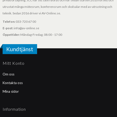
privatförsäljning. JCC har sitt säte i Borås och har sedan starten 2010 försett och
utrustat många mötesrum, konferensrum och skolsalar med av-utrustning och
teknik. Sedan 2016 driver vi AV-Online.se.
Telefon:
033-720 67 00
E-post:
info@av-online.se
Öppettider:
Måndag-Fredag, 08:00 - 17:00
Kundtjänst
Mitt Konto
Om oss
Kontakta oss
Mina sidor
Information