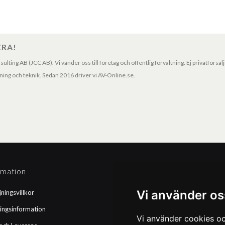
ERA!
ting AB (JCC AB). Vi vänder oss till företag och offentlig förvaltning. Ej privatförsäl
ng och teknik. Sedan 2016 driver vi AV-Online.se.
rmation
Betalningssätt
Vi använder os
jningsvillkor
Faktura
ingsinformation
Kortbetalning
Vi använder cookies oc