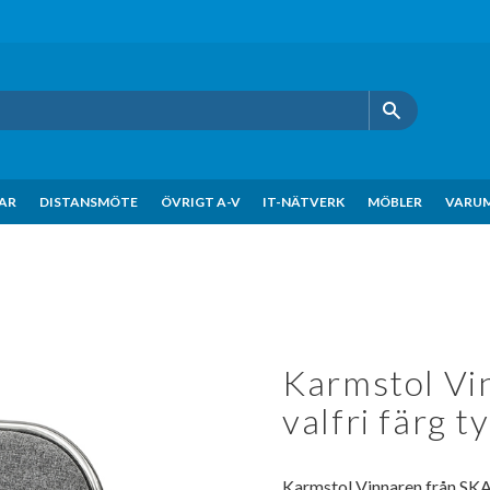
KAR
DISTANSMÖTE
ÖVRIGT A-V
IT-NÄTVERK
MÖBLER
VARU
Karmstol Vin
valfri färg t
Karmstol Vinnaren från SK