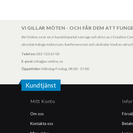
VI GILLAR MÖTEN - OCH FÅR DEM ATT FUNG
AV-Online.se är en e-handelsportal som ägs och drivs av J Creative Consul
utrustat många mötesrum, konferensrum och skolsalar med av-utrustni
Telefon:
033-720 67 00
E-post:
info@av-online.se
Öppettider:
Måndag-Fredag, 08:00 - 17:00
Kundtjänst
Mitt Konto
Info
Om oss
Försäl
Kontakta oss
Betaln