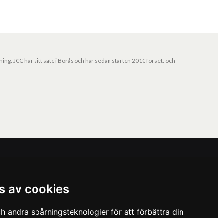
jning. JCC har sitt säte i Borås och har sedan starten 2010 försett och
Vårt nyhetsbrev
s av cookies
Ta del av våra nyheter och kampanjer. Fyll i din
mailadress nedan!
h andra spårningsteknologier för att förbättra din