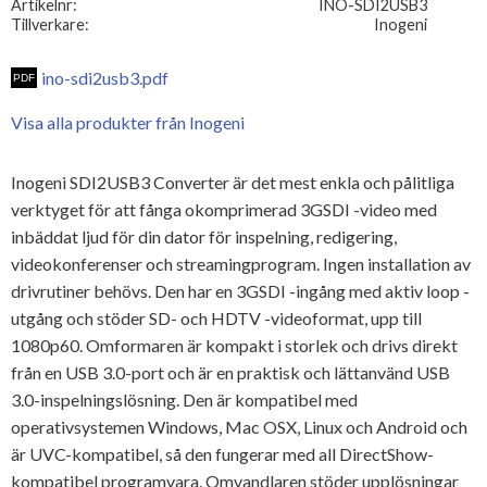
Artikelnr
INO-SDI2USB3
Tillverkare
Inogeni
ino-sdi2usb3.pdf
Visa alla produkter från Inogeni
Inogeni SDI2USB3 Converter är det mest enkla och pålitliga
verktyget för att fånga okomprimerad 3GSDI -video med
inbäddat ljud för din dator för inspelning, redigering,
videokonferenser och streamingprogram.
Ingen installation av
drivrutiner behövs.
Den har en 3GSDI -ingång med aktiv loop -
utgång och stöder SD- och HDTV -videoformat, upp till
1080p60.
Omformaren är kompakt i storlek och drivs direkt
från en USB 3.0-port och är en praktisk och lättanvänd USB
3.0-inspelningslösning.
Den är kompatibel med
operativsystemen Windows, Mac OSX, Linux och Android och
är UVC-kompatibel, så den fungerar med all DirectShow-
kompatibel programvara.
Omvandlaren stöder upplösningar