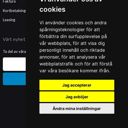
Faktura
cookies
Kortbetalning
Leasing
Vi använder cookies och andra
spårningsteknologier för att
förbättra din surfupplevelse på
Vårt nyhetsbrev
vår webbplats, för att visa dig
personligt innehåll och riktade
Ta del av våra nyheter och kampanjer. Fyll i din mailadress nedan!
annonser, för att analysera vår
webbplatstrafik och för att förstå
var våra besökare kommer ifrån.
Prenumerera
Jag accepterar
Jag avböjer
Ändra mina inställningar