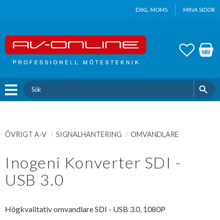
Update cookies preferences
EXKL. MOMS
MINA SIDOR
Meny
FAVOR
KUND
ÖVRIGT A-V
SIGNALHANTERING
OMVANDLARE
Inogeni Konverter SDI -
USB 3.0
Högkvalitativ omvandlare SDI - USB 3.0, 1080P