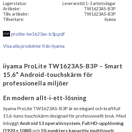
Lagerstatus
Leveranstid 1-3 arbetsdagar
Artikelnr
TW1623AS-B3P
Tillv. artikelnr
TW1623AS-B3P
Tillverkare
iiyama
prolite-tw1623as-b3p.pdf
Visa alla produkter från iiyama
iiyama ProLite TW1623AS-B3P – Smart
15,6” Android-touchskärm för
professionella miljöer
En modern allt-i-ett-lösning
iiyama ProLite TW1623AS-B3P är en elegant och kraftfull
15,6-tums touchskärm designad för professionellt bruk. Med
inbyggt
Android 13 operativsystem
,
Full HD-upplösning
(1920 × 1080)
och
10-punkters kapacitiv multitouch