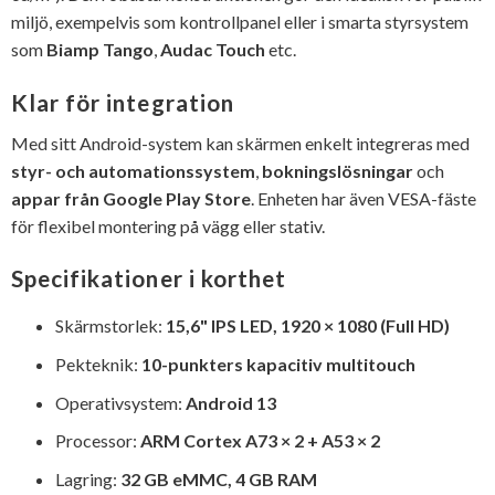
miljö, exempelvis som kontrollpanel eller i smarta styrsystem
som
Biamp Tango
,
Audac Touch
etc.
Klar för integration
Med sitt Android-system kan skärmen enkelt integreras med
styr- och automationssystem
,
bokningslösningar
och
appar från Google Play Store
. Enheten har även VESA-fäste
för flexibel montering på vägg eller stativ.
Specifikationer i korthet
Skärmstorlek:
15,6" IPS LED, 1920 × 1080 (Full HD)
Pekteknik:
10-punkters kapacitiv multitouch
Operativsystem:
Android 13
Processor:
ARM Cortex A73 × 2 + A53 × 2
Lagring:
32 GB eMMC, 4 GB RAM