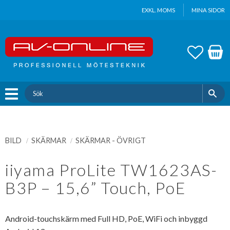
Update cookies preferences
EXKL. MOMS
MINA SIDOR
Meny
FAVOR
KUND
BILD
SKÄRMAR
SKÄRMAR - ÖVRIGT
iiyama ProLite TW1623AS-
B3P – 15,6” Touch, PoE
Android-touchskärm med Full HD, PoE, WiFi och inbyggd