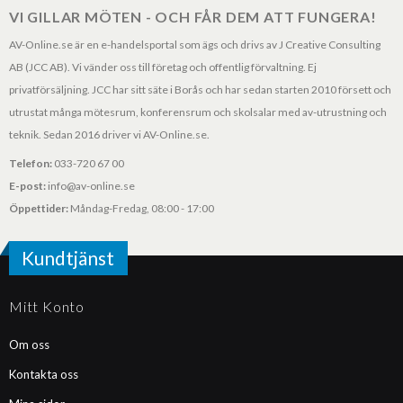
VI GILLAR MÖTEN - OCH FÅR DEM ATT FUNGERA!
AV-Online.se är en e-handelsportal som ägs och drivs av J Creative Consulting
AB (JCC AB). Vi vänder oss till företag och offentlig förvaltning. Ej
privatförsäljning. JCC har sitt säte i Borås och har sedan starten 2010 försett och
utrustat många mötesrum, konferensrum och skolsalar med av-utrustning och
teknik. Sedan 2016 driver vi AV-Online.se.
Telefon:
033-720 67 00
E-post:
info@av-online.se
Öppettider:
Måndag-Fredag, 08:00 - 17:00
Kundtjänst
Mitt Konto
Om oss
Kontakta oss