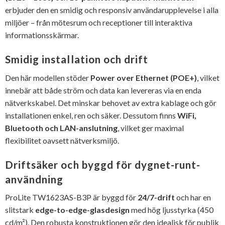
erbjuder den en smidig och responsiv användarupplevelse i alla
miljöer – från mötesrum och receptioner till interaktiva
informationsskärmar.
Smidig installation och drift
Den här modellen stöder
Power over Ethernet (POE+)
, vilket
innebär att både ström och data kan levereras via en enda
nätverkskabel. Det minskar behovet av extra kablage och gör
installationen enkel, ren och säker. Dessutom finns
WiFi,
Bluetooth och LAN-anslutning
, vilket ger maximal
flexibilitet oavsett nätverksmiljö.
Driftsäker och byggd för dygnet-runt-
användning
ProLite TW1623AS-B3P är byggd för
24/7-drift
och har en
slitstark
edge-to-edge-glasdesign
med hög ljusstyrka (450
cd/m²). Den robusta konstruktionen gör den idealisk för publik