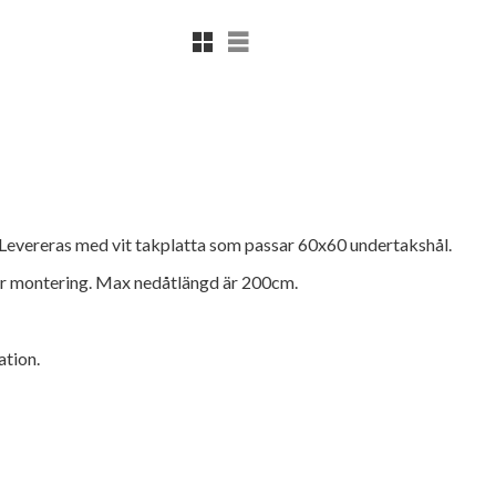
Rutnätsvy
Listvy
. Levereras med vit takplatta som passar 60x60 undertakshål.
för montering. Max nedåtlängd är 200cm.
ation.