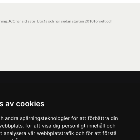
jning. JCC har sitt säte i Borås och har sedan starten 2010 försett och
Vårt nyhetsbrev
s av cookies
Ta del av våra nyheter och kampanjer. Fyll i din
mailadress nedan!
h andra spårningsteknologier för att förbättra din
Prenumerera
ebbplats, för att visa dig personligt innehåll och
tt analysera vår webbplatstrafik och för att förstå