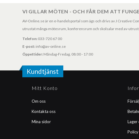
VI GILLAR MÖTEN - OCH FÅR DEM ATT FUNG
AV-Online.se är en e-handelsportal som ägs och drivs av J Creative Consul
utrustat många mötesrum, konferensrum och skolsalar med av-utrustni
Telefon:
033-720 67 00
E-post:
info@av-online.se
Öppettider:
Måndag-Fredag, 08:00 - 17:00
Kundtjänst
Mitt Konto
Info
Om oss
Försäl
Kontakta oss
Betaln
Mina sidor
Lager 
Policy