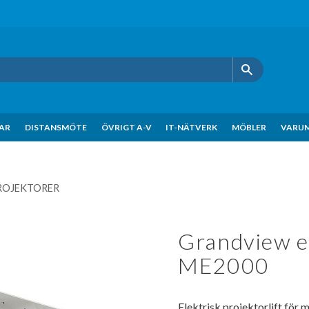
KAR
DISTANSMÖTE
ÖVRIGT A-V
IT-NÄTVERK
MÖBLER
VARU
PROJEKTORER
Grandview el
ME2000
Elektrisk projektorlift för 