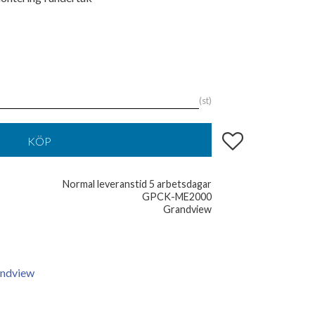
st
Lägg till i favoriter
KÖP
Normal leveranstid 5 arbetsdagar
GPCK-ME2000
Grandview
andview