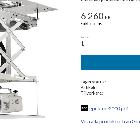
6 260
KR
Antal
Lagerstatus
Artikelnr
Tillverkare
gpck-me2000.pdf
Visa alla produkter från Gr