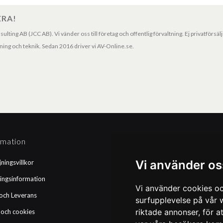
ERA!
ting AB (JCC AB). Vi vänder oss till företag och offentlig förvaltning. Ej privatförsäl
ng och teknik. Sedan 2016 driver vi AV-Online.se.
rmation
Betalningssätt
Vi använder os
jningsvillkor
Faktura
ingsinformation
Kortbetalning
Vi använder cookies oc
och Leverans
Leasing
surfupplevelse på vår w
riktade annonser, för a
 och cookies