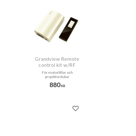
Grandview Remote
control kit w/RF
För motorliftar och
projektordukar
880
KR
Lägg till i favoriter