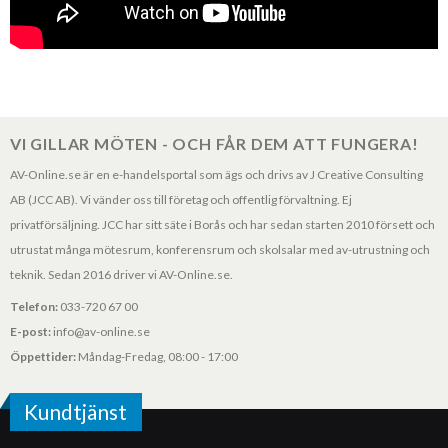
VI GILLAR MÖTEN - OCH FÅR DEM ATT FUNGERA!
AV-Online.se är en e-handelsportal som ägs och drivs av J Creative Consulting
AB (JCC AB). Vi vänder oss till företag och offentlig förvaltning. Ej
privatförsäljning. JCC har sitt säte i Borås och har sedan starten 2010 försett och
utrustat många mötesrum, konferensrum och skolsalar med av-utrustning och
teknik. Sedan 2016 driver vi AV-Online.se.
Telefon:
033-720 67 00
E-post:
info@av-online.se
Öppettider:
Måndag-Fredag, 08:00 - 17:00
Kundtjänst