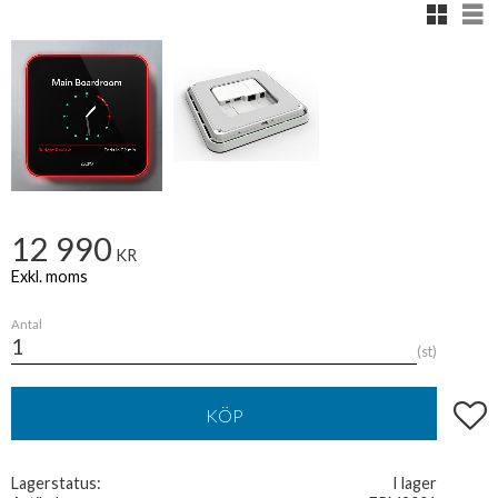
Rutnäts
Lis
12 990
KR
Antal
st
Lägg t
KÖP
Lagerstatus
I lager