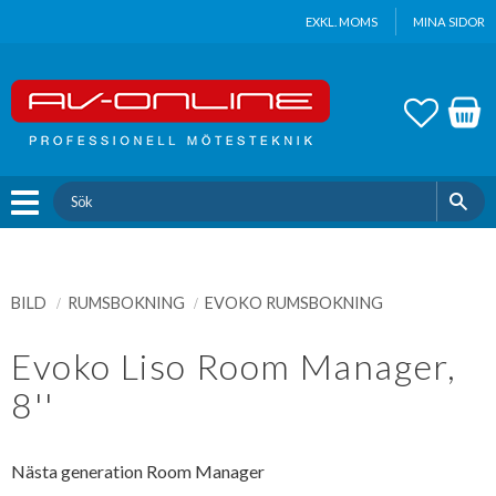
Update cookies preferences
EXKL. MOMS
MINA SIDOR
Meny
FAVOR
KUND
BILD
RUMSBOKNING
EVOKO RUMSBOKNING
Evoko Liso Room Manager,
8''
Nästa generation Room Manager