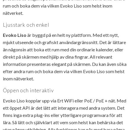
rum och boka dem via vilken Evoko Liso som helst inom
nätverket.
Ljusstark och enkel
Evoko Liso
är byggd på en helt ny plattform. Med ett nytt,
mjukt utseende och grafiskt användargränssnitt. Det är lättare
än någonsin att boka ett rum med din ordinarie kalender, eller
direkt på skärmen med hjälp av dina fingrar. All relevant
information presenteras elegant på skärmen. Du kan även söka
efter andra rum och boka dem via vilken Evoko Liso som helst
inom nätverket.
Öppen och interaktiv
Evoko Liso kopplar upp via Ert WiFi eller PoE / PoE + nät. Med
ett öppet API är det lätt att interagera med andra system. Det
finns inga extra plug-ins eller ytterligare programvara för att
lära. Så lätt och självklart att vem som helst kan behärska det
utan någon utbildning. Alla funktioner kan nås med bara några