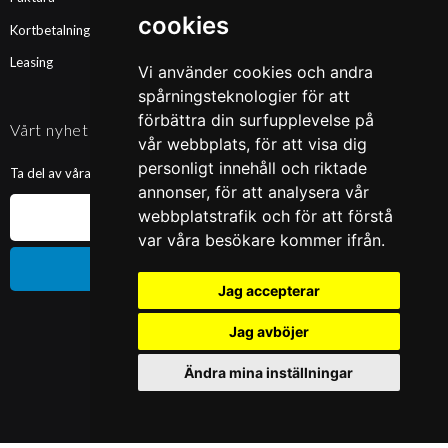
cookies
Kortbetalning
Leasing
Vi använder cookies och andra
spårningsteknologier för att
förbättra din surfupplevelse på
Vårt nyhetsbrev
vår webbplats, för att visa dig
personligt innehåll och riktade
Ta del av våra nyheter och kampanjer. Fyll i din mailadress nedan!
annonser, för att analysera vår
webbplatstrafik och för att förstå
var våra besökare kommer ifrån.
Prenumerera
Jag accepterar
Jag avböjer
Ändra mina inställningar