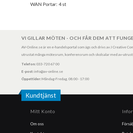
WAN Portar:
4 st
VI GILLAR MÖTEN - OCH FÅR DEM ATT FUNG
AV-Online.se är en e-handelsportal som ägs och drivs av J Creative Consul
utrustat många mötesrum, konferensrum och skolsalar med av-utrustni
Telefon:
033-720 67 00
E-post:
info@av-online.se
Öppettider:
Måndag-Fredag, 08:00 - 17:00
Kundtjänst
Mitt Konto
Info
Om oss
Försäl