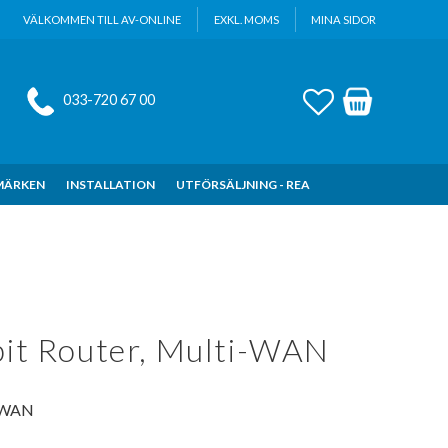
VÄLKOMMEN TILL AV-ONLINE
EXKL. MOMS
MINA SIDOR
FAVORITER
KUNDVAGN
033-720 67 00
MÄRKEN
INSTALLATION
UTFÖRSÄLJNING - REA
bit Router, Multi-WAN
i-WAN