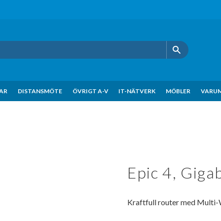
KAR
DISTANSMÖTE
ÖVRIGT A-V
IT-NÄTVERK
MÖBLER
VARU
Epic 4, Giga
Kraftfull router med Mult