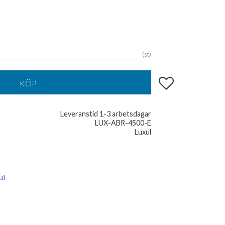
st
Lägg till i favoriter
KÖP
Leveranstid 1-3 arbetsdagar
LUX-ABR-4500-E
Luxul
ul