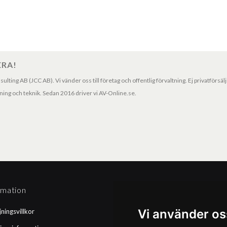
ERA!
ting AB (JCC AB). Vi vänder oss till företag och offentlig förvaltning. Ej privatförsäl
ng och teknik. Sedan 2016 driver vi AV-Online.se.
rmation
Betalningssätt
Vi använder os
jningsvillkor
Faktura