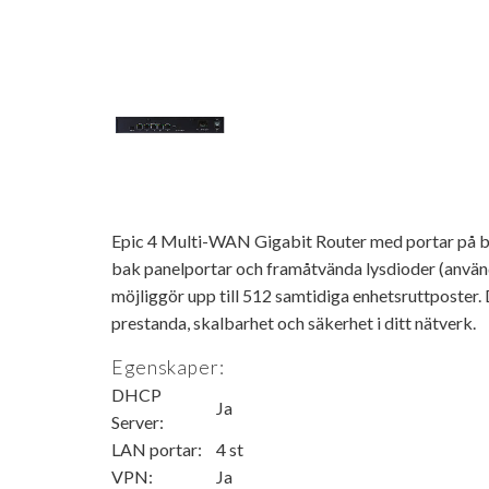
Epic 4 Multi-WAN Gigabit Router med portar på ba
bak panelportar och framåtvända lysdioder (använd
möjliggör upp till 512 samtidiga enhetsruttposter
prestanda, skalbarhet och säkerhet i ditt nätverk.
Egenskaper:
DHCP
Ja
Server:
LAN portar:
4 st
VPN:
Ja