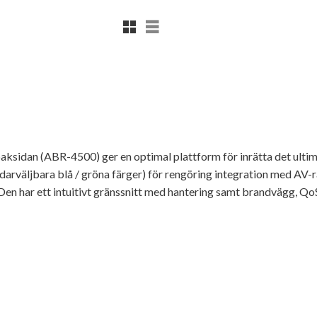
Rutnätsvy
Listvy
ksidan (ABR-4500) ger en optimal plattform för inrätta det ultim
arväljbara blå / gröna färger) för rengöring integration med AV-
. Den har ett intuitivt gränssnitt med hantering samt brandvägg, 