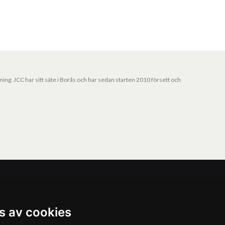
jning. JCC har sitt säte i Borås och har sedan starten 2010 försett och
Vårt nyhetsbrev
s av cookies
Ta del av våra nyheter och kampanjer. Fyll i din
mailadress nedan!