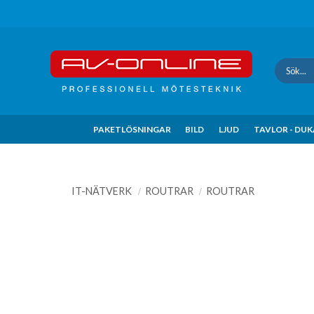
Update cookies preferences
PAKETLÖSNINGAR
BILD
LJUD
TAVLOR - DU
IT-NÄTVERK
ROUTRAR
ROUTRAR