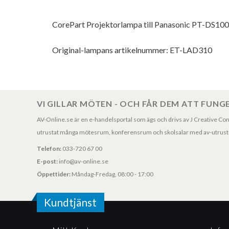
CorePart Projektorlampa till Panasonic PT-DS
Original-lampans artikelnummer: ET-LAD310
VI GILLAR MÖTEN - OCH FÅR DEM ATT FUNG
AV-Online.se är en e-handelsportal som ägs och drivs av J Creative Consul
utrustat många mötesrum, konferensrum och skolsalar med av-utrustni
Telefon:
033-720 67 00
E-post:
info@av-online.se
Öppettider:
Måndag-Fredag, 08:00 - 17:00
Kundtjänst