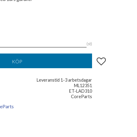
st
Lägg till i favoriter
KÖP
Leveranstid 1-3 arbetsdagar
ML12351
ET-LAD310
CoreParts
reParts