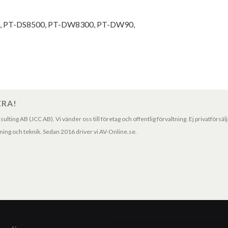
100, PT-DS8500, PT-DW8300, PT-DW90,
ERA!
ting AB (JCC AB). Vi vänder oss till företag och offentlig förvaltning. Ej privatförsäl
ng och teknik. Sedan 2016 driver vi AV-Online.se.