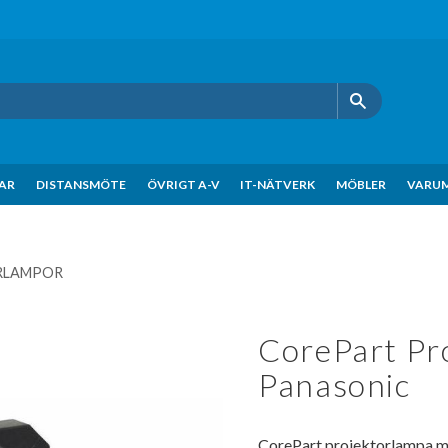
KAR
DISTANSMÖTE
ÖVRIGT A-V
IT-NÄTVERK
MÖBLER
VARU
RLAMPOR
CorePart Pro
Panasonic
CorePart projektorlampa m