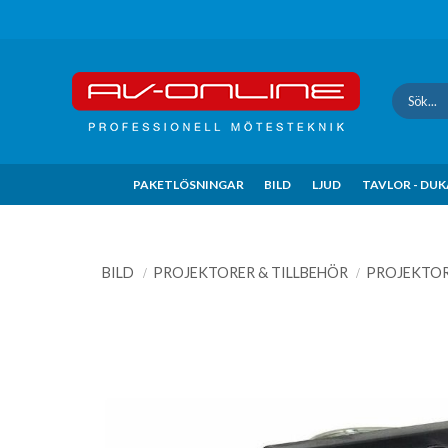
Update cookies preferences
PAKETLÖSNINGAR
BILD
LJUD
TAVLOR - DU
BILD
PROJEKTORER & TILLBEHÖR
PROJEKTO