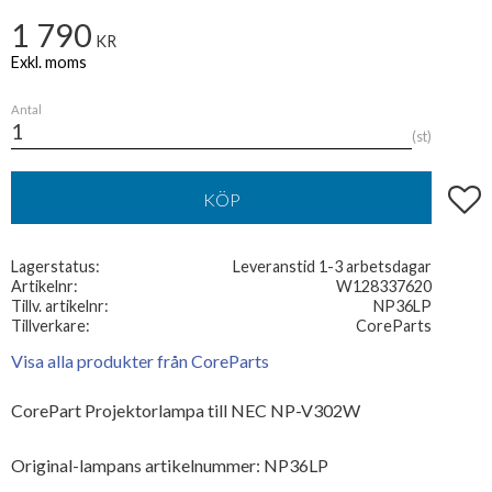
1 790
KR
Antal
st
Lägg t
KÖP
Lagerstatus
Leveranstid 1-3 arbetsdagar
Artikelnr
W128337620
Tillv. artikelnr
NP36LP
Tillverkare
CoreParts
Visa alla produkter från CoreParts
CorePart Projektorlampa till NEC NP-V302W
Original-lampans artikelnummer: NP36LP