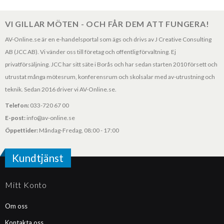
VI GILLAR MÖTEN - OCH FÅR DEM ATT FUNGERA!
AV-Online.se är en e-handelsportal som ägs och drivs av J Creative Consulting
AB (JCC AB). Vi vänder oss till företag och offentlig förvaltning. Ej
privatförsäljning. JCC har sitt säte i Borås och har sedan starten 2010 försett och
utrustat många mötesrum, konferensrum och skolsalar med av-utrustning och
teknik. Sedan 2016 driver vi AV-Online.se.
Telefon:
033-720 67 00
E-post:
info@av-online.se
Öppettider:
Måndag-Fredag, 08:00 - 17:00
Kundtjänst
Mitt Konto
Om oss
Kontakta oss