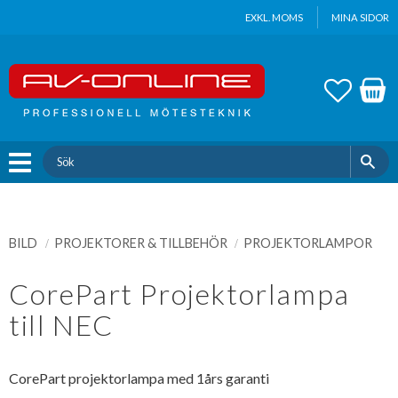
Update cookies preferences
EXKL. MOMS
MINA SIDOR
Meny
FAVOR
KUND
BILD
PROJEKTORER & TILLBEHÖR
PROJEKTORLAMPOR
CorePart Projektorlampa
till NEC
CorePart projektorlampa med 1års garanti