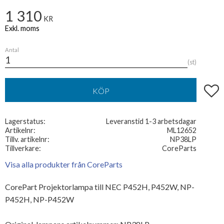
1 310
KR
Antal
st
Lägg t
KÖP
Lagerstatus
Leveranstid 1-3 arbetsdagar
Artikelnr
ML12652
Tillv. artikelnr
NP38LP
Tillverkare
CoreParts
Visa alla produkter från CoreParts
CorePart Projektorlampa till NEC P452H, P452W, NP-
P452H, NP-P452W