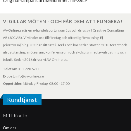
Original-lampans artikelnummer: NP38LP
VI GILLAR MÖTEN - OCH FÅR DEM ATT FUNGERA!
AV-Online.se är en e-handelsportal som ägs och drivs av J Creative Consulting
AB (JCC AB). Vi vänder oss till företag och offentlig förvaltning. Ej
privatförsäljning. JCC har sitt säte i Borås och har sedan starten 2010 försett och
utrustat många mötesrum, konferensrum och skolsalar med av-utrustning och
teknik. Sedan 2016 driver vi AV-Online.se.
Telefon:
033-720 67 00
E-post:
info@av-online.se
Öppettider:
Måndag-Fredag, 08:00 - 17:00
Kundtjänst
Mitt Konto
Om oss