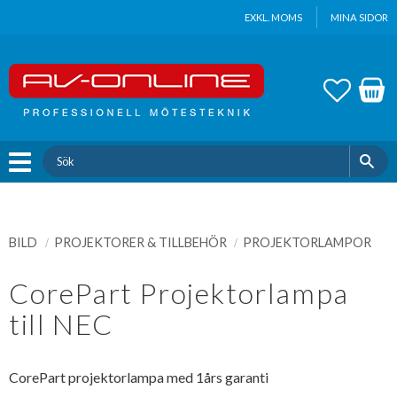
Update cookies preferences
EXKL. MOMS
MINA SIDOR
Meny
FAVOR
KUND
BILD
PROJEKTORER & TILLBEHÖR
PROJEKTORLAMPOR
CorePart Projektorlampa
till NEC
CorePart projektorlampa med 1års garanti