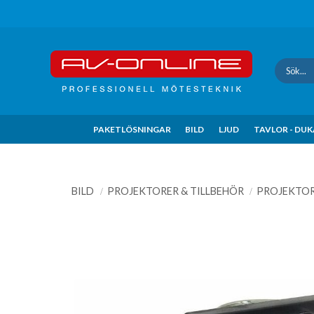
Update cookies preferences
PAKETLÖSNINGAR
BILD
LJUD
TAVLOR - DU
BILD
PROJEKTORER & TILLBEHÖR
PROJEKTO