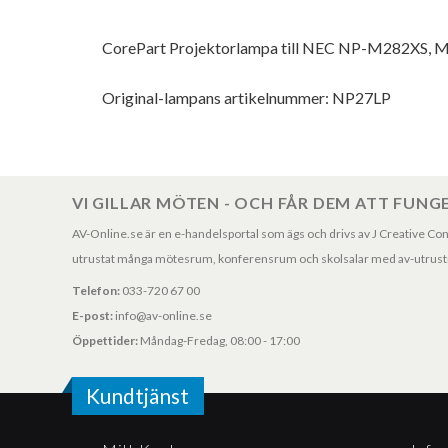
CorePart Projektorlampa till NEC NP-M282XS,
Original-lampans artikelnummer: NP27LP
VI GILLAR MÖTEN - OCH FÅR DEM ATT FUNG
AV-Online.se är en e-handelsportal som ägs och drivs av J Creative Consul
utrustat många mötesrum, konferensrum och skolsalar med av-utrustni
Telefon:
033-720 67 00
E-post:
info@av-online.se
Öppettider:
Måndag-Fredag, 08:00 - 17:00
Kundtjänst