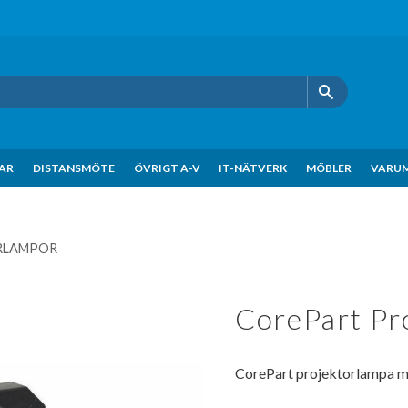
KAR
DISTANSMÖTE
ÖVRIGT A-V
IT-NÄTVERK
MÖBLER
VARU
RLAMPOR
CorePart Pr
CorePart projektorlampa m