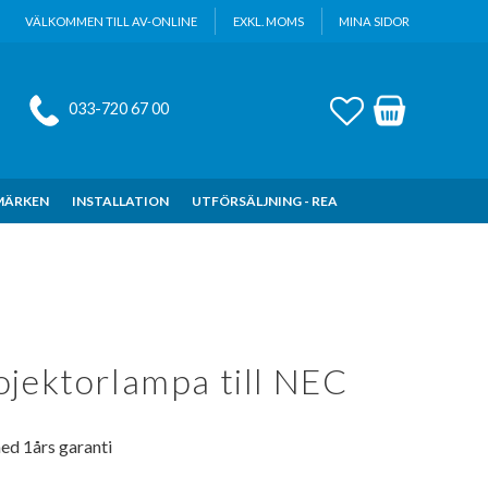
VÄLKOMMEN TILL AV-ONLINE
EXKL. MOMS
MINA SIDOR
FAVORITER
KUNDVAGN
033-720 67 00
MÄRKEN
INSTALLATION
UTFÖRSÄLJNING - REA
ojektorlampa till NEC
ed 1års garanti