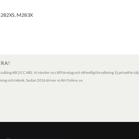
 M282XS, M283X
ERA!
ting AB (JCC AB). Vi vänder oss till företag och offentlig förvaltning. Ej privatförsäl
ng och teknik. Sedan 2016 driver vi AV-Online.se.