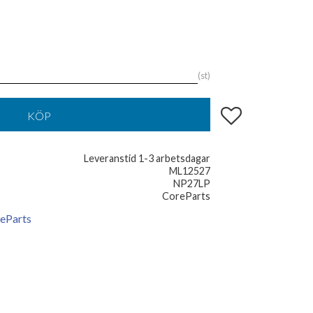
st
Lägg till i favoriter
KÖP
Leveranstid 1-3 arbetsdagar
ML12527
NP27LP
CoreParts
reParts