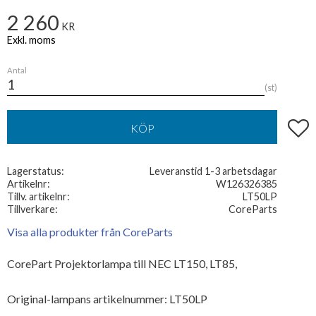
2 260
KR
Antal
st
Lägg t
KÖP
Lagerstatus
Leveranstid 1-3 arbetsdagar
Artikelnr
W126326385
Tillv. artikelnr
LT50LP
Tillverkare
CoreParts
Visa alla produkter från CoreParts
CorePart Projektorlampa till NEC LT150, LT85,
Original-lampans artikelnummer: LT50LP