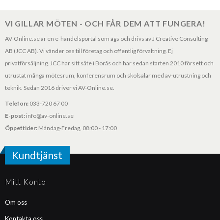
VI GILLAR MÖTEN - OCH FÅR DEM ATT FUNGERA!
AV-Online.se är en e-handelsportal som ägs och drivs av J Creative Consulting
AB (JCC AB). Vi vänder oss till företag och offentlig förvaltning. Ej
privatförsäljning. JCC har sitt säte i Borås och har sedan starten 2010 försett och
utrustat många mötesrum, konferensrum och skolsalar med av-utrustning och
teknik. Sedan 2016 driver vi AV-Online.se.
Telefon:
033-720 67 00
E-post:
info@av-online.se
Öppettider:
Måndag-Fredag, 08:00 - 17:00
Kundtjänst
Mitt Konto
Om oss
Kontakta oss