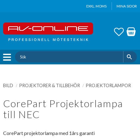
Update cookies preferences
EXKL. MOMS
MINA SIDOR
Meny
FAVOR
KUND
BILD
PROJEKTORER & TILLBEHÖR
PROJEKTORLAMPOR
CorePart Projektorlampa
till NEC
CorePart projektorlampa med 1års garanti