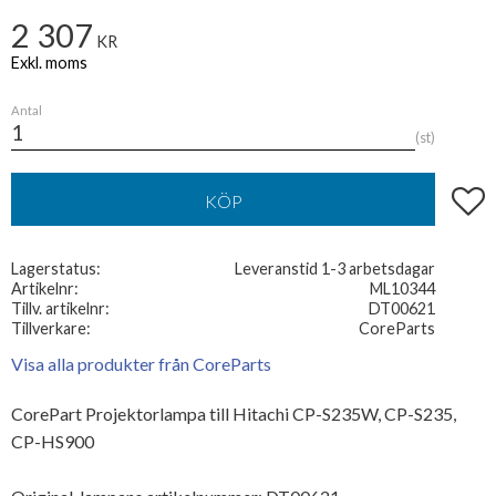
2 307
KR
Antal
st
Lägg t
KÖP
Lagerstatus
Leveranstid 1-3 arbetsdagar
Artikelnr
ML10344
Tillv. artikelnr
DT00621
Tillverkare
CoreParts
Visa alla produkter från CoreParts
CorePart Projektorlampa till Hitachi CP-S235W, CP-S235,
CP-HS900