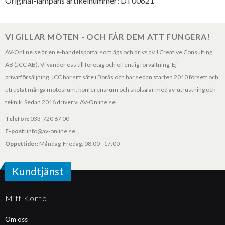
Original-lampans artikelnummer: DT00621
VI GILLAR MÖTEN - OCH FÅR DEM ATT FUNGERA!
AV-Online.se är en e-handelsportal som ägs och drivs av J Creative Consulting
AB (JCC AB). Vi vänder oss till företag och offentlig förvaltning. Ej
privatförsäljning. JCC har sitt säte i Borås och har sedan starten 2010 försett och
utrustat många mötesrum, konferensrum och skolsalar med av-utrustning och
teknik. Sedan 2016 driver vi AV-Online.se.
Telefon:
033-720 67 00
E-post:
info@av-online.se
Öppettider:
Måndag-Fredag, 08:00 - 17:00
Kundtjänst
Mitt Konto
Om oss