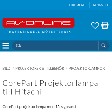
Update cookies preferences
EXKL. MOMS
MINA SIDOR
Meny
FAVOR
KUND
BILD
PROJEKTORER & TILLBEHÖR
PROJEKTORLAMPOR
CorePart Projektorlampa
till Hitachi
CorePart projektorlampa med 1års garanti