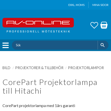
Update cookies preferences
EXKL. MOMS
MINA SIDOR
Meny
FAVOR
KUND
BILD
PROJEKTORER & TILLBEHÖR
PROJEKTORLAMPOR
CorePart Projektorlampa
till Hitachi
CorePart projektorlampa med 1års garanti