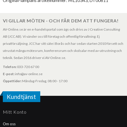
Original-lampans artikelnummer: ML10343, DT00611
VI GILLAR MÖTEN - OCH FÅR DEM ATT FUNGERA!
AV-Online.se är en e-handelsportal som ägs och drivs av J Creative Consulting
AB (JCC AB). Vi vänder oss till företag och offentlig förvaltning. Ej
privatförsäljning. JCC har sitt säte i Borås och har sedan starten 2010 försett och
utrustat många mötesrum, konferensrum och skolsalar med av-utrustning och
teknik. Sedan 2016 driver vi AV-Online.se.
Telefon:
033-720 67 00
E-post:
info@av-online.se
Öppettider:
Måndag-Fredag, 08:00 - 17:00
Kundtjänst
Mitt Konto
Om oss