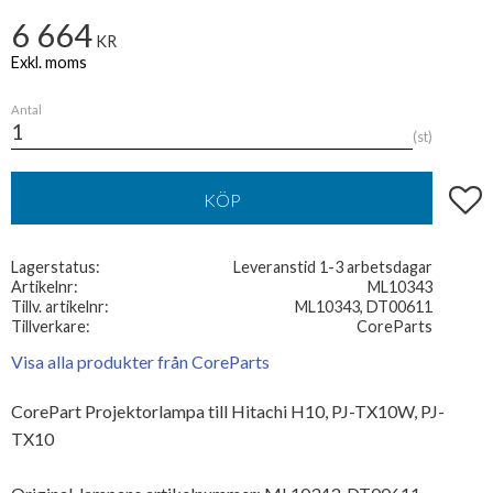
6 664
KR
Antal
st
Lägg t
KÖP
Lagerstatus
Leveranstid 1-3 arbetsdagar
Artikelnr
ML10343
Tillv. artikelnr
ML10343, DT00611
Tillverkare
CoreParts
Visa alla produkter från CoreParts
CorePart Projektorlampa till Hitachi H10, PJ-TX10W, PJ-
TX10