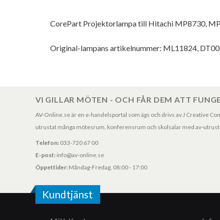
CorePart Projektorlampa till Hitachi MP8730, 
Original-lampans artikelnummer: ML11824, DT0
VI GILLAR MÖTEN - OCH FÅR DEM ATT FUNG
AV-Online.se är en e-handelsportal som ägs och drivs av J Creative Consul
utrustat många mötesrum, konferensrum och skolsalar med av-utrustni
Telefon:
033-720 67 00
E-post:
info@av-online.se
Öppettider:
Måndag-Fredag, 08:00 - 17:00
Kundtjänst