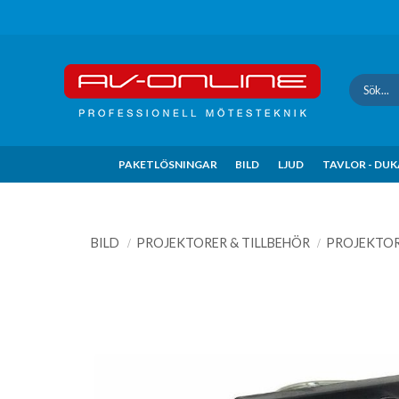
Update cookies preferences
PAKETLÖSNINGAR
BILD
LJUD
TAVLOR - DU
BILD
PROJEKTORER & TILLBEHÖR
PROJEKTO