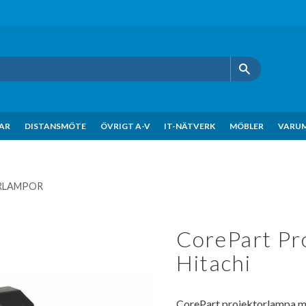
KAR
DISTANSMÖTE
ÖVRIGT A-V
IT-NÄTVERK
MÖBLER
VARU
RLAMPOR
CorePart Pro
Hitachi
CorePart projektorlampa m