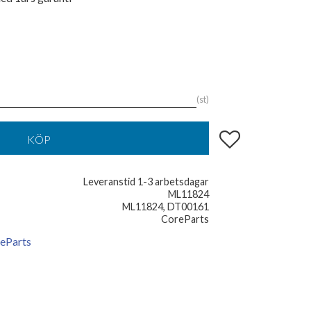
st
Lägg till i favoriter
KÖP
Leveranstid 1-3 arbetsdagar
ML11824
ML11824, DT00161
CoreParts
reParts