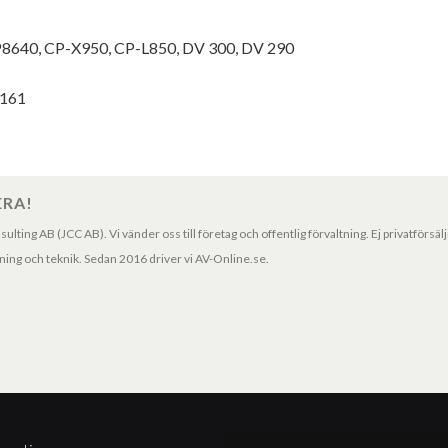
MP8640, CP-X950, CP-L850, DV 300, DV 290
0161
ERA!
ting AB (JCC AB). Vi vänder oss till företag och offentlig förvaltning. Ej privatförsäl
ng och teknik. Sedan 2016 driver vi AV-Online.se.