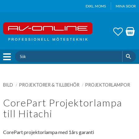
Update cookies preferences
EXKL. MOMS
MINA SIDOR
Meny
FAVOR
KUND
BILD
PROJEKTORER & TILLBEHÖR
PROJEKTORLAMPOR
CorePart Projektorlampa
till Hitachi
CorePart projektorlampa med 1års garanti