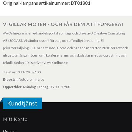
Original-lampans artikelnummer: DT01881
VI GILLAR MÖTEN - OCH FÅR DEM ATT FUNGERA!
AV-Online.se är en e-handelsportal som ägs och drivs av J Creative Consulting
AB (JCC AB). Vi vänder oss till företag och offentlig förvaltning. Ej
privatförsäljning. JCC har sitt säte i Borås och har sedan starten 2010 försett och
utrustat många mötesrum, konferensrum och skolsalar med av-utrustning och
teknik. Sedan 2016 driver vi AV-Online.se.
Telefon:
033-720 67 00
E-post:
info@av-online.se
Öppettider:
Måndag-Fredag, 08:00 - 17:00
Kundtjänst
Mitt Konto
Om oss