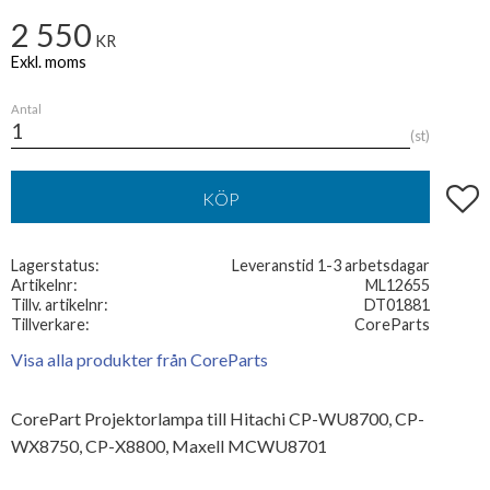
2 550
KR
Antal
st
Lägg t
KÖP
Lagerstatus
Leveranstid 1-3 arbetsdagar
Artikelnr
ML12655
Tillv. artikelnr
DT01881
Tillverkare
CoreParts
Visa alla produkter från CoreParts
CorePart Projektorlampa till Hitachi CP-WU8700, CP-
WX8750, CP-X8800, Maxell MCWU8701