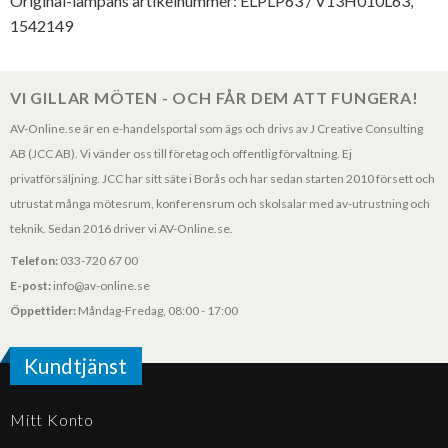
Original-lampans artikelnummer: ELPLP63 / V13H010L63,
1542149
VI GILLAR MÖTEN - OCH FÅR DEM ATT FUNGERA!
AV-Online.se är en e-handelsportal som ägs och drivs av J Creative Consulting
AB (JCC AB). Vi vänder oss till företag och offentlig förvaltning. Ej
privatförsäljning. JCC har sitt säte i Borås och har sedan starten 2010 försett och
utrustat många mötesrum, konferensrum och skolsalar med av-utrustning och
teknik. Sedan 2016 driver vi AV-Online.se.
Telefon:
033-720 67 00
E-post:
info@av-online.se
Öppettider:
Måndag-Fredag, 08:00 - 17:00
Kundtjänst
Mitt Konto