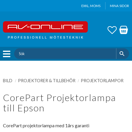
Update cookies preferences
EXKL. MOMS
MINA SIDOR
Meny
FAVOR
KUND
BILD
PROJEKTORER & TILLBEHÖR
PROJEKTORLAMPOR
CorePart Projektorlampa
till Epson
CorePart projektorlampa med 1års garanti