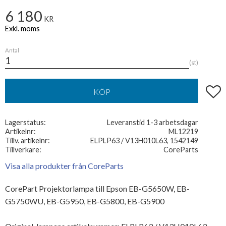
6 180
KR
Antal
st
Lägg t
KÖP
Lagerstatus
Leveranstid 1-3 arbetsdagar
Artikelnr
ML12219
Tillv. artikelnr
ELPLP63 / V13H010L63, 1542149
Tillverkare
CoreParts
Visa alla produkter från CoreParts
CorePart Projektorlampa till Epson EB-G5650W, EB-
G5750WU, EB-G5950, EB-G5800, EB-G5900