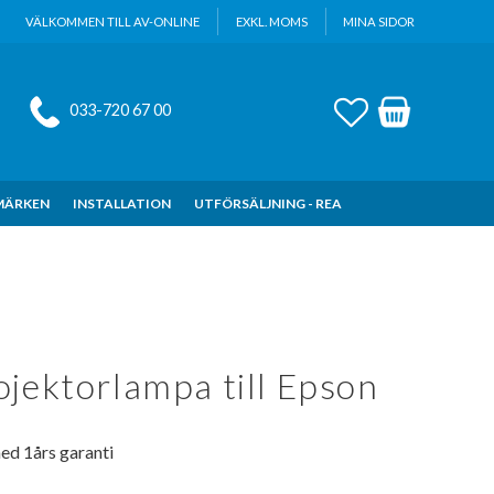
VÄLKOMMEN TILL AV-ONLINE
EXKL. MOMS
MINA SIDOR
FAVORITER
KUNDVAGN
033-720 67 00
MÄRKEN
INSTALLATION
UTFÖRSÄLJNING - REA
jektorlampa till Epson
ed 1års garanti