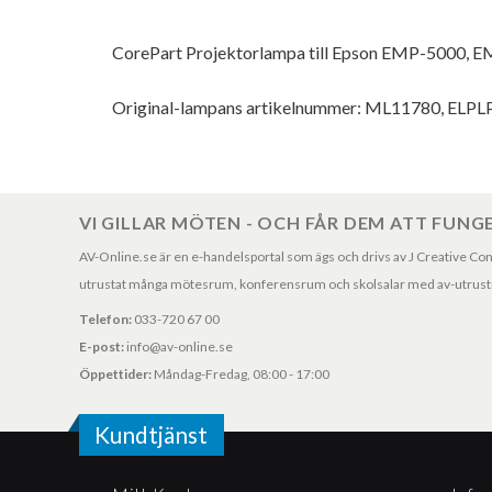
CorePart Projektorlampa till Epson EMP-5000, 
Original-lampans artikelnummer: ML11780, ELP
VI GILLAR MÖTEN - OCH FÅR DEM ATT FUNG
AV-Online.se är en e-handelsportal som ägs och drivs av J Creative Consul
utrustat många mötesrum, konferensrum och skolsalar med av-utrustni
Telefon:
033-720 67 00
E-post:
info@av-online.se
Öppettider:
Måndag-Fredag, 08:00 - 17:00
Kundtjänst