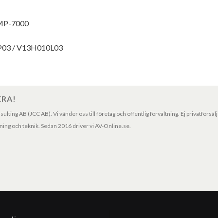
EMP-7000
LP03 / V13H010L03
ERA!
ting AB (JCC AB). Vi vänder oss till företag och offentlig förvaltning. Ej privatförsäl
ng och teknik. Sedan 2016 driver vi AV-Online.se.