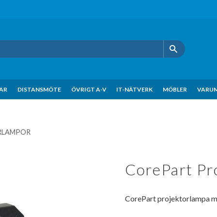
KAR
DISTANSMÖTE
ÖVRIGT A-V
IT-NÄTVERK
MÖBLER
VARU
RLAMPOR
CorePart Pro
CorePart projektorlampa m