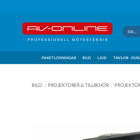
Update cookies preferences
PAKETLÖSNINGAR
BILD
LJUD
TAVLOR - DU
BILD
PROJEKTORER & TILLBEHÖR
PROJEKTO