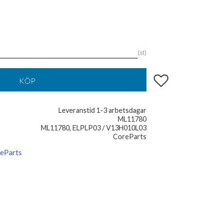
st
Lägg till i favoriter
KÖP
Leveranstid 1-3 arbetsdagar
ML11780
ML11780, ELPLP03 / V13H010L03
CoreParts
reParts