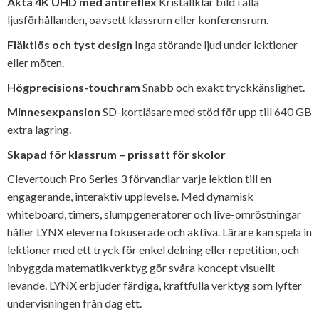
Äkta 4K UHD med antireflex
Kristallklar bild i alla
ljusförhållanden, oavsett klassrum eller konferensrum.
Fläktlös och tyst design
Inga störande ljud under lektioner
eller möten.
Högprecisions-touchram
Snabb och exakt tryckkänslighet.
Minnesexpansion
SD-kortläsare med stöd för upp till 640 GB
extra lagring.
Skapad för klassrum – prissatt för skolor
Clevertouch Pro Series 3 förvandlar varje lektion till en
engagerande, interaktiv upplevelse. Med dynamisk
whiteboard, timers, slumpgeneratorer och live-omröstningar
håller LYNX eleverna fokuserade och aktiva. Lärare kan spela in
lektioner med ett tryck för enkel delning eller repetition, och
inbyggda matematikverktyg gör svåra koncept visuellt
levande. LYNX erbjuder färdiga, kraftfulla verktyg som lyfter
undervisningen från dag ett.