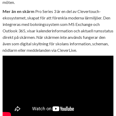
möten.
Mer än en skärm
Pro Series 3 är en del av Clevertouch-
ekosystemet, skapat för att förenkla moderna lärmiljöer. Den
integreras med bokningssystem som MS Exchange och
Outlook 365, visar kalenderinformation och aktuell rumsstatus
direkt på skärmen. När skärmen inte används fungerar den
även som digital skyltning för skolans information, scheman,
nödlarm eller meddelanden via CleverLive.