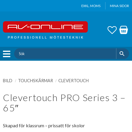
Update cookies preferences
EXKL. MOMS
MINA SIDOR
Meny
FAVOR
KUND
BILD
TOUCHSKÄRMAR
CLEVERTOUCH
Clevertouch PRO Series 3 –
65″
Skapad för klassrum – prissatt för skolor