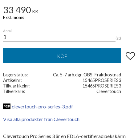
33 490
KR
Antal
st
Lägg t
KÖP
Lagerstatus
Ca. 5-7 arb.dgr. OBS: Fraktkostnad
Artikelnr
15465PROSERIES3
Tillv. artikelnr
15465PROSERIES3
Tillverkare
Clevertouch
clevertouch-pro-series-3.pdf
Visa alla produkter från Clevertouch
Clevertouch Pro Series 3 är en EDLA-certifierad pekskärm