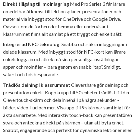
Direkt tillgång till molnlagring
Med Pro Series 3 får lärare
omedelbar åtkomst till lektionsplaner, presentationer och
material via inbyggt stöd för OneDrive och Google Drive.
Oavsett om du förbereder hemma eller undervisar i
klassrummet finns allt samlat på ett tryggt och enkelt sätt.
Integrerad NFC-teknologi
Snabba och säkra inloggningar i
delade klassrum. Med inbyggt stöd för NFC-kort kan lärare
enkelt logga in och direkt nå sina personliga inställningar,
appar och molnfiler – bara genom en snabb ”tap”. Smidigt,
säkert och tidsbesparande.
Trådlös delning i klassrummet
Clevershare gör delning och
presentation enkelt. Koppla upp till 50 enheter trådlöst till din
Clevertouch-skärm och dela innehåll på några sekunder –
bilder, video, ljud och mer. Visa upp till 9 skärmar samtidigt för
äkta samarbete. Med interaktiv touch-back kan presentatören
styra och anteckna direkt på skärmen – utan att byta enhet.
Snabbt, engagerande och perfekt för dynamiska lektioner eller