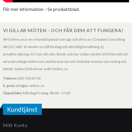
För mer information – Se produktblad.
VI GILLAR MÖTEN - OCH FÅR DEM ATT FUNGERA!
AV-Online.se är en e-handelsportal som ägs och drivs av J Creative Consulting
AB (JCC AB). Vi vänder oss till företag och offentlig förvaltning. Ej
privatförsäljning. JCC har sitt säte i Borås och har sedan starten 2010 försett och
utrustat många mötesrum, konferensrum och skolsalar med av-utrustning och
teknik. Sedan 2016 driver vi AV-Online.se.
Telefon:
033-720 67 00
E-post:
info@av-online.se
Öppettider:
Måndag-Fredag, 08:00 - 17:00
Kundtjänst
Mitt Konto