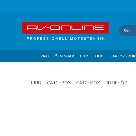
Update cookies preferences
PAKETLÖSNINGAR
BILD
LJUD
TAVLOR - DU
LJUD
CATCHBOX
CATCHBOX - TILLBEHÖR