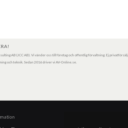
ERA!
ting AB (JCC AB). Vi vänder oss till företag och offentlig förvaltning. Ej privatförsäl
ng och teknik. Sedan 2016 driver vi AV-Online.se.
rmation
Betalningssätt