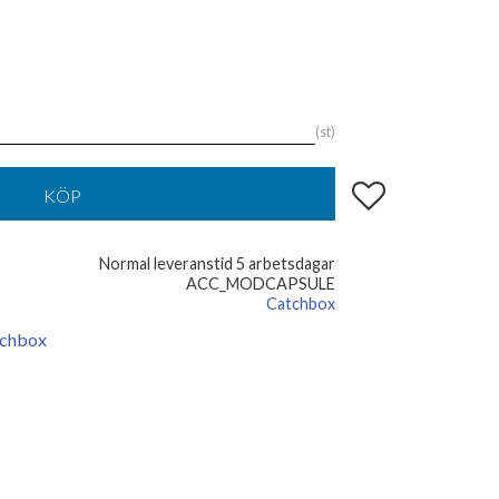
st
Lägg till i favoriter
KÖP
Normal leveranstid 5 arbetsdagar
ACC_MODCAPSULE
Catchbox
atchbox