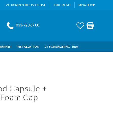
VÄLKOMMEN TILL AV-ONLINE
EXKL. MOMS
MINA SIDOR
FAVORITER
KUNDVAGN
033-720 67 00
MÄRKEN
INSTALLATION
UTFÖRSÄLJNING - REA
d Capsule +
 Foam Cap