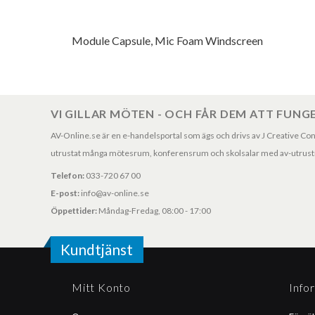
Module Capsule, Mic Foam Windscreen
VI GILLAR MÖTEN - OCH FÅR DEM ATT FUNG
AV-Online.se är en e-handelsportal som ägs och drivs av J Creative Consul
utrustat många mötesrum, konferensrum och skolsalar med av-utrustni
Telefon:
033-720 67 00
E-post:
info@av-online.se
Öppettider:
Måndag-Fredag, 08:00 - 17:00
Kundtjänst
Mitt Konto
Info